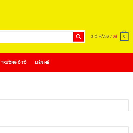
0
GIỎ HÀNG /
0
₫
Ị TRƯỜNG Ô TÔ
LIÊN HỆ