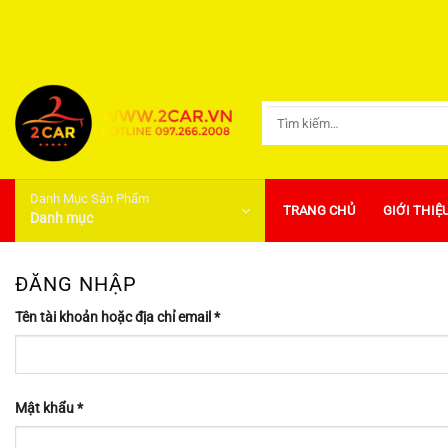
Bỏ
qua
nội
dung
Tìm
kiếm:
Danh Mục Sản Phẩm
TRANG CHỦ
GIỚI THIỆ
Danh mục
ĐĂNG NHẬP
Bắt
Tên tài khoản hoặc địa chỉ email
*
buộc
Bắt
Mật khẩu
*
buộc