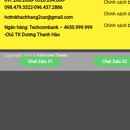
097.266.2008- 0328.264.000-
Chính sách 
098.479.3322-096.437.2886
Chính sách đ
hotrokhachhang2car@gmail.com
Chính sách 
Ngân hàng: Techcombank – 4650.999.999
-Chủ TK Dương Thanh Hào
Copyright 2026 ©
Flatsome Theme
Chat Zalo 01
Chat Zalo 02