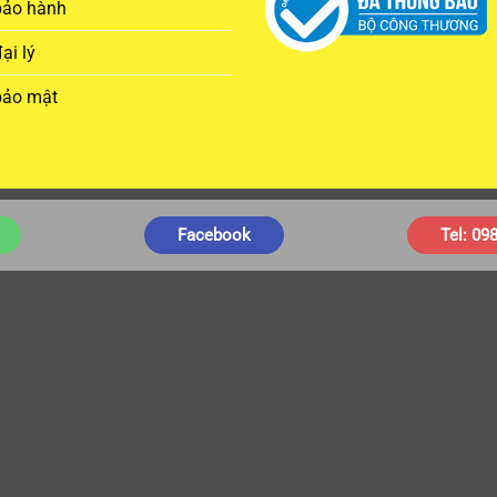
bảo hành
ại lý
bảo mật
Facebook
Tel: 09