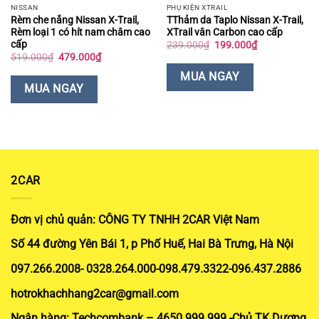
NISSAN
PHỤ KIỆN XTRAIL
Rèm che nắng Nissan X-Trail,
TThảm da Taplo Nissan X-Trail,
Rèm loại 1 có hít nam châm cao
XTrail vân Carbon cao cấp
cấp
Giá
Giá
239.000
₫
199.000
₫
gốc
hiện
Giá
Giá
519.000
₫
479.000
₫
là:
tại
gốc
hiện
239.000₫.
là:
là:
tại
MUA NGAY
199.000₫.
519.000₫.
là:
MUA NGAY
479.000₫.
2CAR
Đơn vị chủ quản: CÔNG TY TNHH 2CAR Việt Nam
Số 44 đường Yên Bái 1, p Phố Huế, Hai Bà Trưng, Hà Nội
097.266.2008- 0328.264.000-098.479.3322-096.437.2886
hotrokhachhang2car@gmail.com
Ngân hàng: Techcombank – 4650.999.999 -Chủ TK Dương