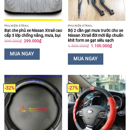
PHỤ KIỆN XTRAIL
PHỤ KIỆN XTRAIL
Bạt che phủ xe Nissan Xtrail cao
Bộ 2 cần gạt mưa trước cho xe
cấp 3 lớp chống nắng, mưa, bụi
Nissan Xtrail đời mới lắp chuẩn
khít form xe gạt siêu sạch
Giá
Giá
399.000
₫
299.000
₫
gốc
hiện
Giá
Giá
1.500.000
₫
1.100.000
₫
là:
tại
gốc
hiện
399.000₫.
là:
là:
tại
MUA NGAY
299.000₫.
1.500.000₫.
là:
MUA NGAY
1.100.000
-32%
-27%