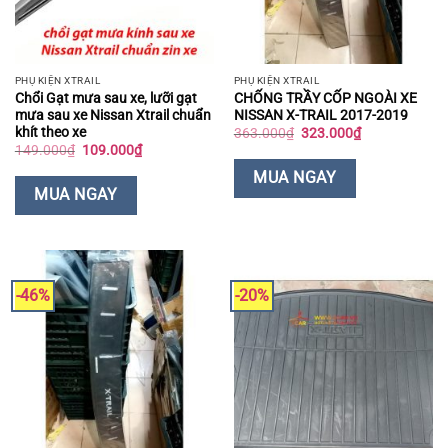
PHỤ KIỆN XTRAIL
PHỤ KIỆN XTRAIL
Chổi Gạt mưa sau xe, lưỡi gạt
CHỐNG TRẦY CỐP NGOÀI XE
mưa sau xe Nissan Xtrail chuẩn
NISSAN X-TRAIL 2017-2019
khít theo xe
Giá
Giá
363.000
₫
323.000
₫
gốc
hiện
Giá
Giá
149.000
₫
109.000
₫
là:
tại
gốc
hiện
363.000₫.
là:
là:
tại
MUA NGAY
323.000₫.
149.000₫.
là:
MUA NGAY
109.000₫.
-46%
-20%