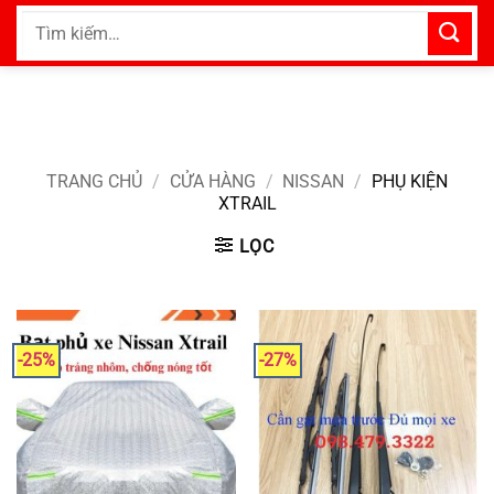
Bỏ
Tìm
qua
kiếm:
nội
dung
TRANG CHỦ
/
CỬA HÀNG
/
NISSAN
/
PHỤ KIỆN
XTRAIL
LỌC
-25%
-27%