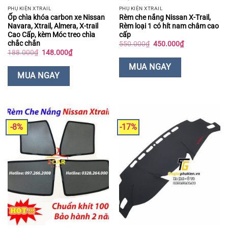
PHỤ KIỆN XTRAIL
PHỤ KIỆN XTRAIL
Ốp chìa khóa carbon xe Nissan
Rèm che nắng Nissan X-Trail,
Navara, Xtrail, Almera, X-trail
Rèm loại 1 có hít nam châm cao
Cao Cấp, kèm Móc treo chìa
cấp
chắc chắn
Giá
Giá
550.000
₫
450.000
₫
gốc
hiện
Giá
Giá
188.000
₫
148.000
₫
là:
tại
gốc
hiện
550.000₫.
là:
là:
tại
MUA NGAY
450.000₫.
188.000₫.
là:
MUA NGAY
148.000₫.
-8%
-17%