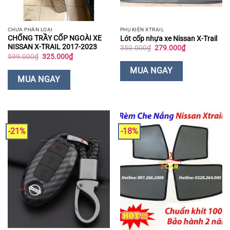
CHƯA PHÂN LOẠI
PHỤ KIỆN XTRAIL
CHỐNG TRẦY CỐP NGOÀI XE
Lót cốp nhựa xe Nissan X-Trail
NISSAN X-TRAIL 2017-2023
Giá
Giá
350.000
₫
279.000
₫
gốc
hiện
Giá
Giá
599.000
₫
325.000
₫
là:
tại
gốc
hiện
350.000₫.
là:
là:
tại
MUA NGAY
279.000₫.
599.000₫.
là:
MUA NGAY
325.000₫.
-21%
-18%