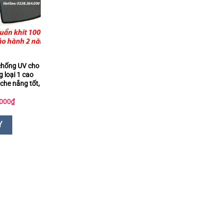
chống UV cho
g loại 1 cao
che nắng tốt,
Giá
000
₫
hiện
tại
000₫.
là:
Y
489.000₫.