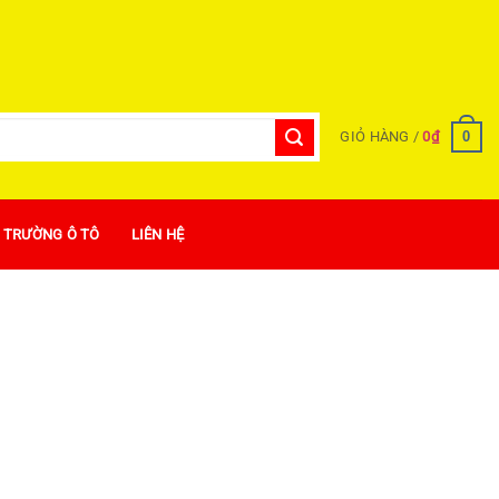
0
GIỎ HÀNG /
0
₫
Ị TRƯỜNG Ô TÔ
LIÊN HỆ