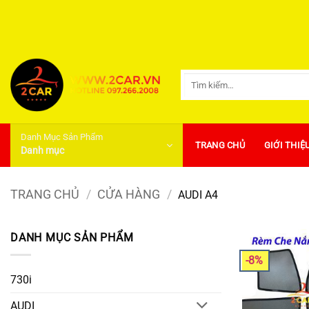
Bỏ
qua
nội
dung
Tìm
kiếm:
Danh Mục Sản Phẩm
TRANG CHỦ
GIỚI THIỆ
Danh mục
TRANG CHỦ
/
CỬA HÀNG
/
AUDI A4
DANH MỤC SẢN PHẨM
-8%
730i
AUDI