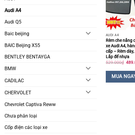
Audi A4
Audi Q5
Baic beijing
AUDI A4
Rèm che nắng 
BAIC Beijing X55
xe Audi A4, hàn
cấp – Rèm dày, 
BENTLEY BENTAYGA
Lắp đế nhựa
Giá
529.000
₫
489.
gốc
BMW
là:
529.
MUA NGA
CADILAC
CHERVOLET
Chevrolet Captiva Reww
Chưa phân loại
Cốp điện các loại xe