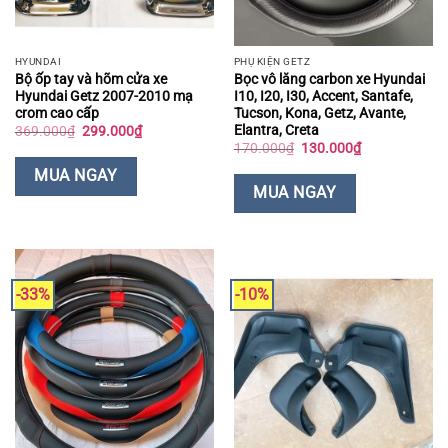
HYUNDAI
PHỤ KIỆN GETZ
Bộ ốp tay và hõm cửa xe
Bọc vô lăng carbon xe Hyundai
Hyundai Getz 2007-2010 mạ
I10, I20, I30, Accent, Santafe,
crom cao cấp
Tucson, Kona, Getz, Avante,
Elantra, Creta
Giá
Giá
369.000
₫
299.000
₫
gốc
hiện
Giá
Giá
170.000
₫
130.000
₫
là:
tại
gốc
hiện
369.000₫.
là:
là:
tại
MUA NGAY
299.000₫.
170.000₫.
là:
MUA NGAY
130.000₫.
-33%
-10%