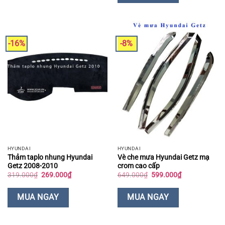
-16%
-8%
HYUNDAI
HYUNDAI
Thảm taplo nhung Hyundai
Vè che mưa Hyundai Getz mạ
Getz 2008-2010
crom cao cấp
Giá
Giá
Giá
Giá
319.000
₫
269.000
₫
649.000
₫
599.000
₫
gốc
hiện
gốc
hiện
là:
tại
là:
tại
319.000₫.
là:
649.000₫.
là:
MUA NGAY
MUA NGAY
269.000₫.
599.000₫.