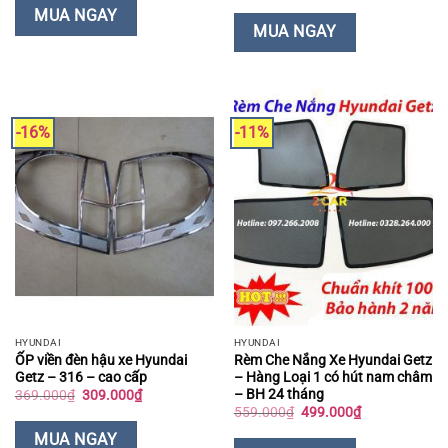
389.000₫.
là:
là:
tại
MUA NGAY
349.000₫.
159.000₫.
là:
MUA NGAY
129.000₫.
-16%
-11%
HYUNDAI
HYUNDAI
ỐP viền đèn hậu xe Hyundai
Rèm Che Nắng Xe Hyundai Getz
Getz – 316 – cao cấp
– Hàng Loại 1 có hút nam châm
– BH 24 tháng
Giá
Giá
369.000
₫
309.000
₫
gốc
hiện
Giá
Giá
559.000
₫
499.000
₫
là:
tại
gốc
hiện
369.000₫.
là:
là:
tại
MUA NGAY
309.000₫.