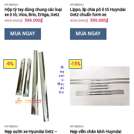
HYUNDAI
HYUNDAI
Hộp tỳ tay dùng chung các loại
Lippo, líp chia pô ô tô Huyndai
xe ô tô, Vios, Brio, Ertiga, Getz
Getz chuẩn form xe
Giá
Giá
Giá
Giá
469.000
₫
399.000
₫
459.000
₫
399.000
₫
gốc
hiện
gốc
hiện
là:
tại
là:
tại
469.000₫.
là:
459.000₫.
là:
MUA NGAY
MUA NGAY
399.000₫.
399.000₫.
-9%
-15%
HYUNDAI
HYUNDAI
Nẹp sườn xe Hyundai Getz –
Nẹp viền chân kính Huyndai