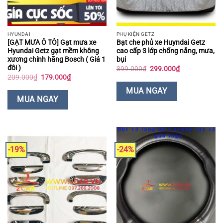
HYUNDAI
PHỤ KIỆN GETZ
[GẠT MƯA Ô TÔ] Gạt mưa xe
Bạt che phủ xe Huyndai Getz
Hyundai Getz gạt mềm không
cao cấp 3 lớp chống nắng, mưa,
xương chính hãng Bosch ( Giá 1
bụi
đôi )
Giá
Giá
399.000
₫
299.000
₫
gốc
hiện
Giá
Giá
209.000
₫
179.000
₫
là:
tại
gốc
hiện
399.000₫.
là:
là:
tại
MUA NGAY
299.000₫.
209.000₫.
là:
MUA NGAY
179.000₫.
-19%
-24%