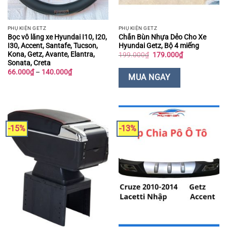
PHỤ KIỆN GETZ
PHỤ KIỆN GETZ
Bọc vô lăng xe Hyundai I10, I20,
Chắn Bùn Nhựa Dẻo Cho Xe
I30, Accent, Santafe, Tucson,
Hyundai Getz, Bộ 4 miếng
Kona, Getz, Avante, Elantra,
Giá
Giá
199.000
₫
179.000
₫
gốc
hiện
Sonata, Creta
là:
tại
Khoảng
66.000
₫
–
140.000
₫
199.000₫.
là:
MUA NGAY
giá:
179.000₫.
từ
66.000₫
đến
140.000₫
-15%
-13%