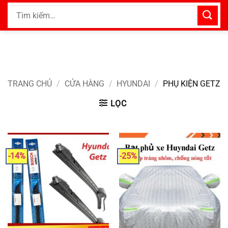
Bỏ
Tìm
qua
kiếm:
nội
dung
TRANG CHỦ
/
CỬA HÀNG
/
HYUNDAI
/
PHỤ KIỆN GETZ
LỌC
-14%
-25%