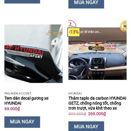
559.000₫.
là:
MUA NGAY
499.000₫.
-13%
PHỤ KIỆN ACCENT
HYUNDAI
Tem dán decal gương xe
Thảm taplo da carbon HYUNDAI
HYUNDAI
GETZ, chống nóng tốt, chống
trơn trượt, vừa khít theo xe
69.000
₫
Giá
Giá
309.000
₫
269.000
₫
gốc
hiện
là:
tại
MUA NGAY
309.000₫.
là:
MUA NGAY
269.000₫.