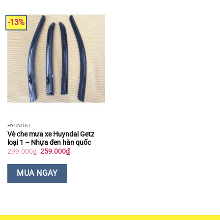
-13%
HYUNDAI
Vè che mưa xe Huyndai Getz
loại 1 – Nhựa đen hàn quốc
Giá
Giá
299.000
₫
259.000
₫
gốc
hiện
là:
tại
299.000₫.
là:
MUA NGAY
259.000₫.