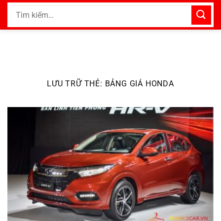
Bỏ
Tìm
qua
kiếm:
nội
dung
LƯU TRỮ THẺ:
BẢNG GIÁ HONDA