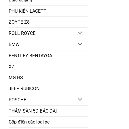
PHỤ KIỆN LACETTI
ZOYTE Z8
ROLL ROYCE
BMW
BENTLEY BENTAYGA
X7
MG HS
JEEP RUBICON
POSCHE
THẢM SÀN 5D BẬC DÀI
Cốp điện các loại xe