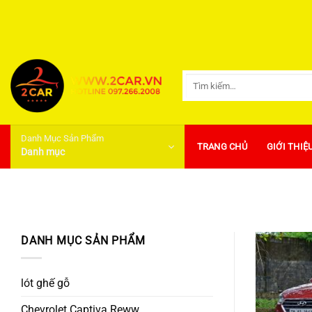
Bỏ
qua
nội
dung
Tìm
kiếm:
Danh Mục Sản Phẩm
TRANG CHỦ
GIỚI THIỆ
Danh mục
DANH MỤC SẢN PHẨM
lót ghế gỗ
Chevrolet Captiva Reww