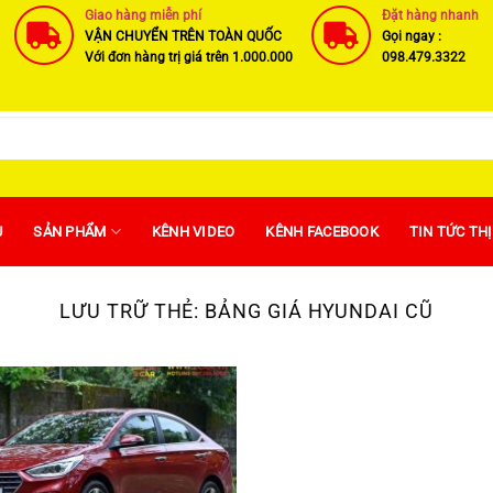
Giao hàng miễn phí
Đặt hàng nhanh
VẬN CHUYỂN TRÊN TOÀN QUỐC
Gọi ngay :
Với đơn hàng trị giá trên 1.000.000
098.479.3322
U
SẢN PHẨM
KÊNH VIDEO
KÊNH FACEBOOK
TIN TỨC TH
LƯU TRỮ THẺ:
BẢNG GIÁ HYUNDAI CŨ