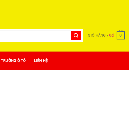
0
GIỎ HÀNG /
0
₫
Ị TRƯỜNG Ô TÔ
LIÊN HỆ