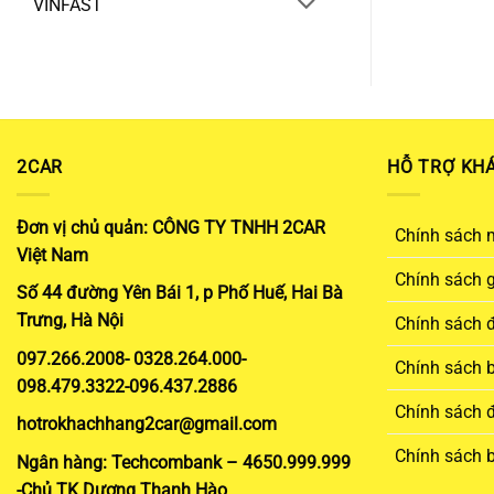
VINFAST
2CAR
HỖ TRỢ KH
Đơn vị chủ quản: CÔNG TY TNHH 2CAR
Chính sách 
Việt Nam
Chính sách 
Số 44 đường Yên Bái 1, p Phố Huế, Hai Bà
Trưng, Hà Nội
Chính sách đ
097.266.2008- 0328.264.000-
Chính sách 
098.479.3322-096.437.2886
Chính sách đ
hotrokhachhang2car@gmail.com
Chính sách 
Ngân hàng: Techcombank – 4650.999.999
-Chủ TK Dương Thanh Hào