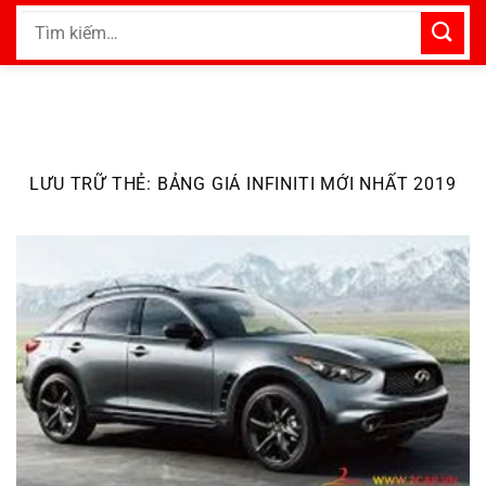
Bỏ
Tìm
qua
kiếm:
nội
dung
LƯU TRỮ THẺ:
BẢNG GIÁ INFINITI MỚI NHẤT 2019