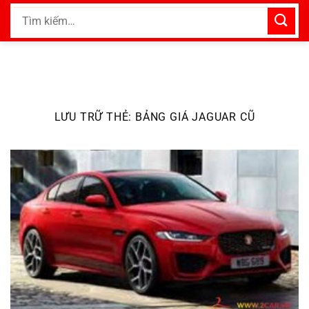
Bỏ
Tìm
qua
kiếm:
nội
dung
LƯU TRỮ THẺ:
BẢNG GIÁ JAGUAR CŨ