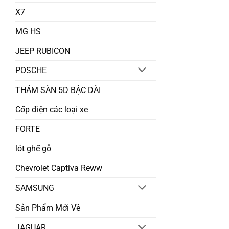
X7
MG HS
JEEP RUBICON
POSCHE
THẢM SÀN 5D BẬC DÀI
Cốp điện các loại xe
FORTE
lót ghế gỗ
Chevrolet Captiva Reww
SAMSUNG
Sản Phẩm Mới Về
JAGUAR