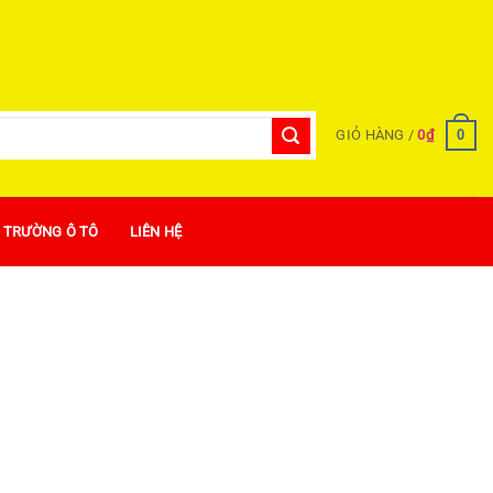
0
GIỎ HÀNG /
0
₫
Ị TRƯỜNG Ô TÔ
LIÊN HỆ