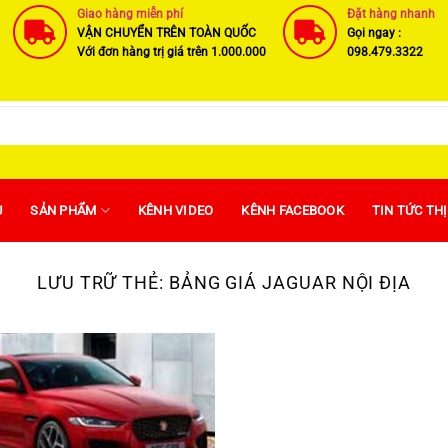
Giao hàng miễn phí
Đặt hàng nhanh
VẬN CHUYỂN TRÊN TOÀN QUỐC
Gọi ngay :
Với đơn hàng trị giá trên 1.000.000
098.479.3322
U
SẢN PHẨM
KÊNH VIDEO
KÊNH FACEBOOK
TIN TỨC TH
LƯU TRỮ THẺ:
BẢNG GIÁ JAGUAR NỘI ĐỊA