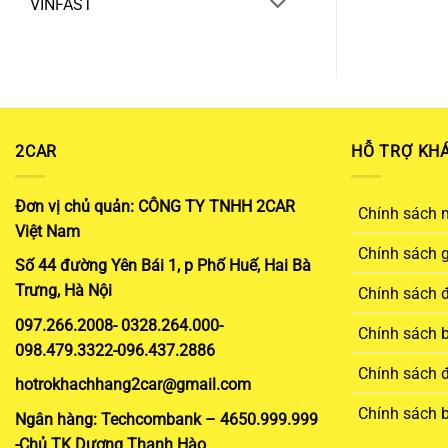
VINFAST
2CAR
HỖ TRỢ KH
Đơn vị chủ quản: CÔNG TY TNHH 2CAR
Chính sách 
Việt Nam
Chính sách 
Số 44 đường Yên Bái 1, p Phố Huế, Hai Bà
Trưng, Hà Nội
Chính sách đ
097.266.2008- 0328.264.000-
Chính sách 
098.479.3322-096.437.2886
Chính sách đ
hotrokhachhang2car@gmail.com
Chính sách 
Ngân hàng: Techcombank – 4650.999.999
-Chủ TK Dương Thanh Hào