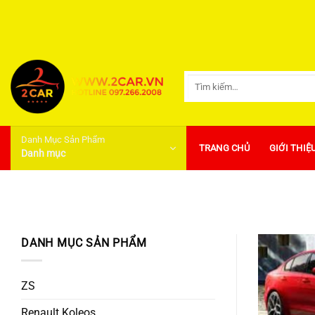
Bỏ
qua
nội
dung
Tìm
kiếm:
Danh Mục Sản Phẩm
TRANG CHỦ
GIỚI THIỆ
Danh mục
DANH MỤC SẢN PHẨM
ZS
Renault Koleos