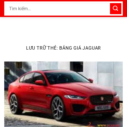
Bỏ
Tìm
qua
kiếm:
nội
dung
LƯU TRỮ THẺ:
BẢNG GIÁ JAGUAR