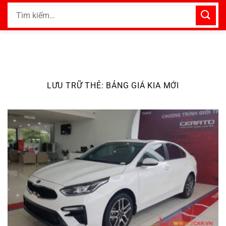
Bỏ
Tìm
qua
kiếm:
nội
dung
LƯU TRỮ THẺ:
BẢNG GIÁ KIA MỚI