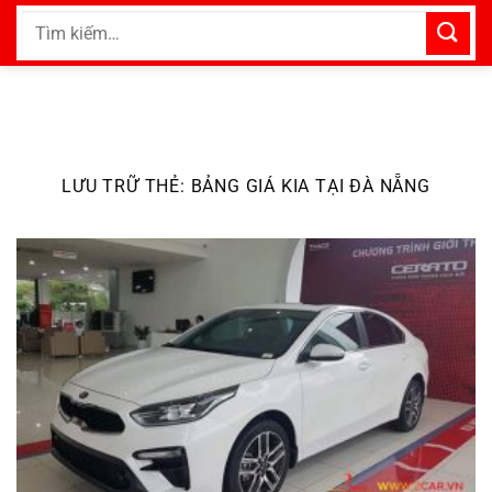
Bỏ
Tìm
qua
kiếm:
nội
dung
LƯU TRỮ THẺ:
BẢNG GIÁ KIA TẠI ĐÀ NẴNG