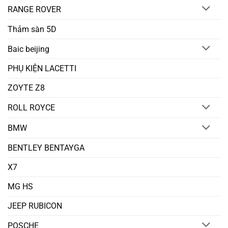
RANGE ROVER
Thảm sàn 5D
Baic beijing
PHỤ KIỆN LACETTI
ZOYTE Z8
ROLL ROYCE
BMW
BENTLEY BENTAYGA
X7
MG HS
JEEP RUBICON
POSCHE