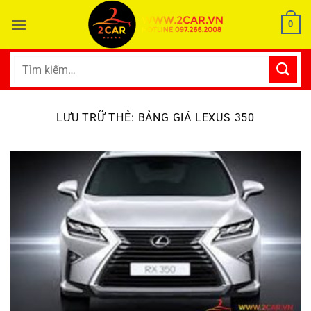
Bỏ
0
qua
nội
dung
Tìm
kiếm:
LƯU TRỮ THẺ:
BẢNG GIÁ LEXUS 350