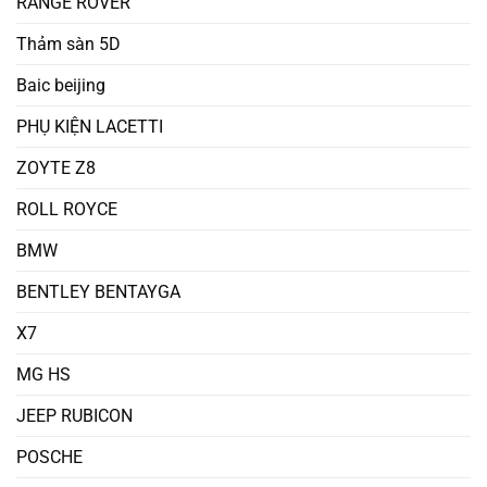
RANGE ROVER
Thảm sàn 5D
Baic beijing
PHỤ KIỆN LACETTI
ZOYTE Z8
ROLL ROYCE
BMW
BENTLEY BENTAYGA
X7
MG HS
JEEP RUBICON
POSCHE