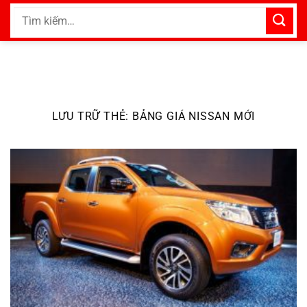
Bỏ
Tìm
qua
kiếm:
nội
dung
LƯU TRỮ THẺ:
BẢNG GIÁ NISSAN MỚI