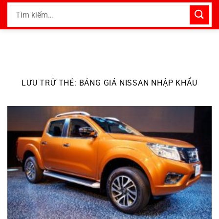
Bỏ
Tìm
qua
kiếm:
nội
dung
LƯU TRỮ THẺ:
BẢNG GIÁ NISSAN NHẬP KHẨU