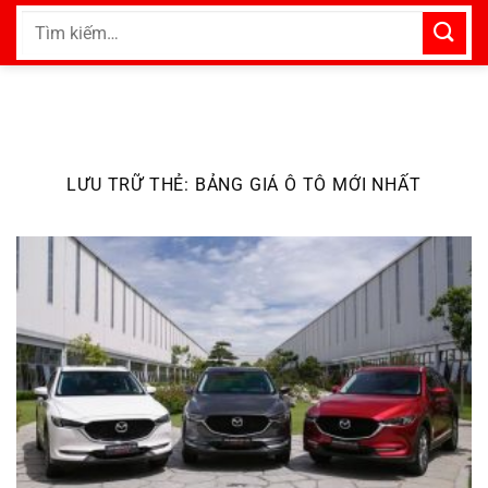
Bỏ
Tìm
qua
kiếm:
nội
dung
LƯU TRỮ THẺ:
BẢNG GIÁ Ô TÔ MỚI NHẤT