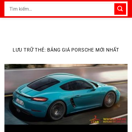
Bỏ
Tìm
qua
kiếm:
nội
dung
LƯU TRỮ THẺ:
BẢNG GIÁ PORSCHE MỚI NHẤT