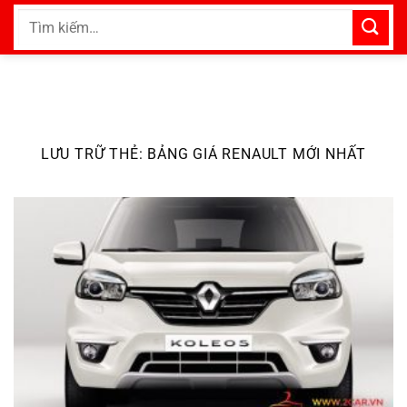
Bỏ
Tìm
qua
kiếm:
nội
dung
LƯU TRỮ THẺ:
BẢNG GIÁ RENAULT MỚI NHẤT