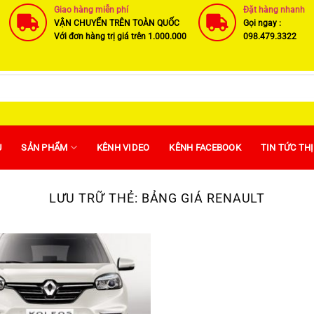
Giao hàng miễn phí
Đặt hàng nhanh
VẬN CHUYỂN TRÊN TOÀN QUỐC
Gọi ngay :
Với đơn hàng trị giá trên 1.000.000
098.479.3322
U
SẢN PHẨM
KÊNH VIDEO
KÊNH FACEBOOK
TIN TỨC TH
LƯU TRỮ THẺ:
BẢNG GIÁ RENAULT