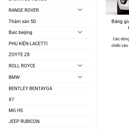
RANGE ROVER
Thảm sàn 5D
Bảng gi
Baic beijing
Các dòng
PHỤ KIỆN LACETTI
chiếc vào 
ZOYTE Z8
ROLL ROYCE
BMW
BENTLEY BENTAYGA
X7
MG HS
JEEP RUBICON