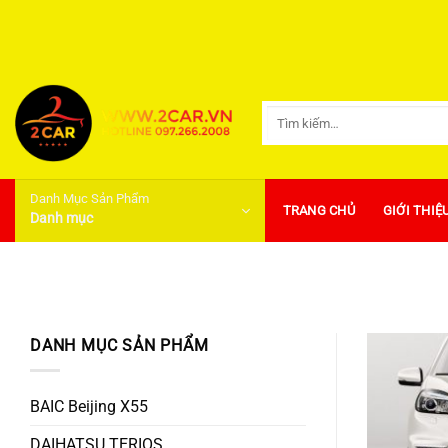
Bỏ
qua
nội
dung
Tìm
kiếm:
Danh Mục Sản Phẩm
TRANG CHỦ
GIỚI THIỆ
Danh mục
DANH MỤC SẢN PHẨM
BAIC Beijing X55
DAIHATSU TERIOS