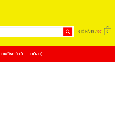
0
GIỎ HÀNG /
0
₫
Ị TRƯỜNG Ô TÔ
LIÊN HỆ