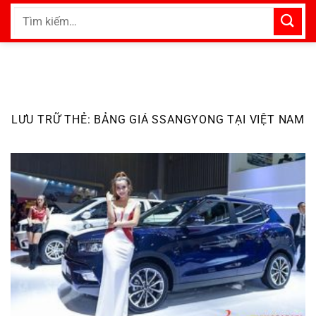
Bỏ
Tìm
qua
kiếm:
nội
dung
LƯU TRỮ THẺ:
BẢNG GIÁ SSANGYONG TẠI VIỆT NAM