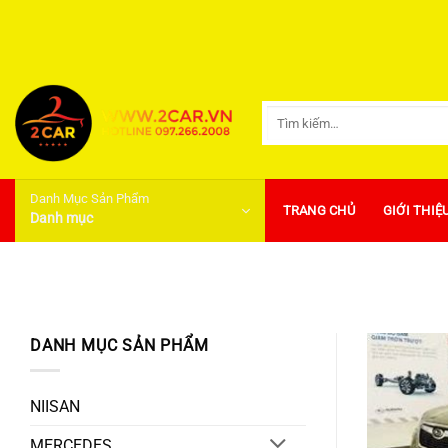
Bỏ
qua
nội
dung
Tìm
kiếm:
Danh Mục Sản Phẩm
TRANG CHỦ
GIỚI THIỆ
Danh mục
DANH MỤC SẢN PHẨM
NIISAN
MERCEDES