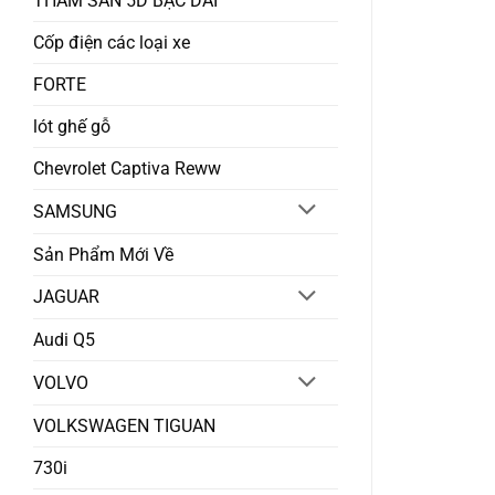
THẢM SÀN 5D BẬC DÀI
Cốp điện các loại xe
FORTE
lót ghế gỗ
Chevrolet Captiva Reww
SAMSUNG
Sản Phẩm Mới Về
JAGUAR
Audi Q5
VOLVO
VOLKSWAGEN TIGUAN
730i