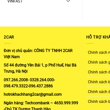
VINFAST
2CAR
HỖ TRỢ KH
Đơn vị chủ quản: CÔNG TY TNHH 2CAR
Chính sách 
Việt Nam
Chính sách 
Số 44 đường Yên Bái 1, p Phố Huế, Hai Bà
Trưng, Hà Nội
Chính sách đ
097.266.2008- 0328.264.000-
Chính sách 
098.479.3322-096.437.2886
Chính sách đ
hotrokhachhang2car@gmail.com
Chính sách 
Ngân hàng: Techcombank – 4650.999.999
-Chủ TK Dương Thanh Hào