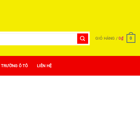
0
GIỎ HÀNG /
0
₫
Ị TRƯỜNG Ô TÔ
LIÊN HỆ