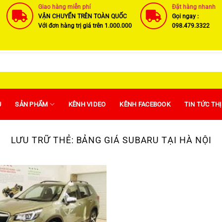
Giao hàng miễn phí
Đặt hàng nhanh
VẬN CHUYỂN TRÊN TOÀN QUỐC
Gọi ngay :
Với đơn hàng trị giá trên 1.000.000
098.479.3322
U
SẢN PHẨM
KÊNH VIDEO
KÊNH FACEBOOK
TIN TỨC TH
LƯU TRỮ THẺ:
BẢNG GIÁ SUBARU TẠI HÀ NỘI