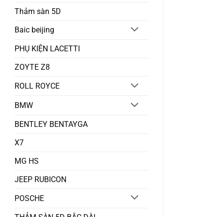
Thảm sàn 5D
Baic beijing
PHỤ KIỆN LACETTI
ZOYTE Z8
ROLL ROYCE
BMW
BENTLEY BENTAYGA
X7
MG HS
JEEP RUBICON
POSCHE