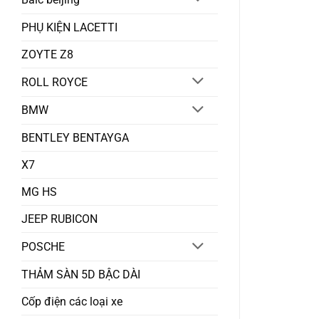
PHỤ KIỆN LACETTI
ZOYTE Z8
ROLL ROYCE
BMW
BENTLEY BENTAYGA
X7
MG HS
JEEP RUBICON
POSCHE
THẢM SÀN 5D BẬC DÀI
Cốp điện các loại xe