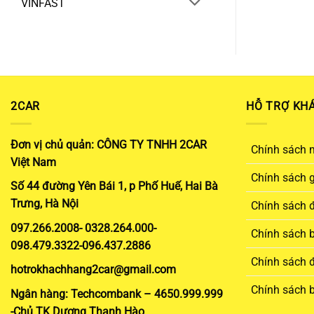
VINFAST
2CAR
HỖ TRỢ KH
Đơn vị chủ quản: CÔNG TY TNHH 2CAR
Chính sách 
Việt Nam
Chính sách 
Số 44 đường Yên Bái 1, p Phố Huế, Hai Bà
Trưng, Hà Nội
Chính sách đ
097.266.2008- 0328.264.000-
Chính sách 
098.479.3322-096.437.2886
Chính sách đ
hotrokhachhang2car@gmail.com
Chính sách 
Ngân hàng: Techcombank – 4650.999.999
-Chủ TK Dương Thanh Hào