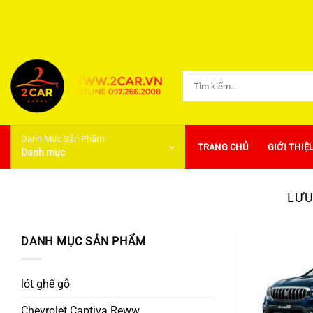
Bỏ
qua
nội
dung
Tìm
kiếm:
Danh Mục Sản Phẩm
TRANG CHỦ
GIỚI THIỆ
Danh mục
LƯU
DANH MỤC SẢN PHẨM
lót ghế gỗ
Chevrolet Captiva Reww