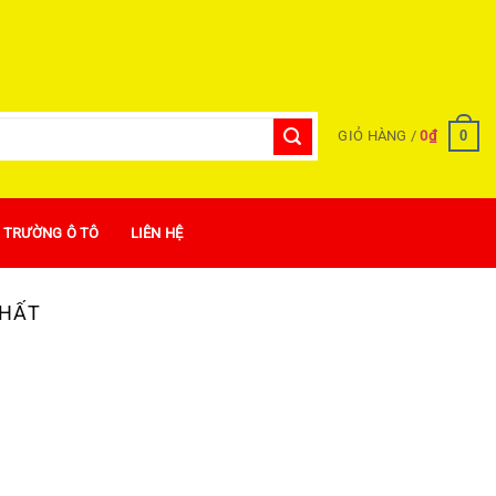
0
GIỎ HÀNG /
0
₫
Ị TRƯỜNG Ô TÔ
LIÊN HỆ
NHẤT