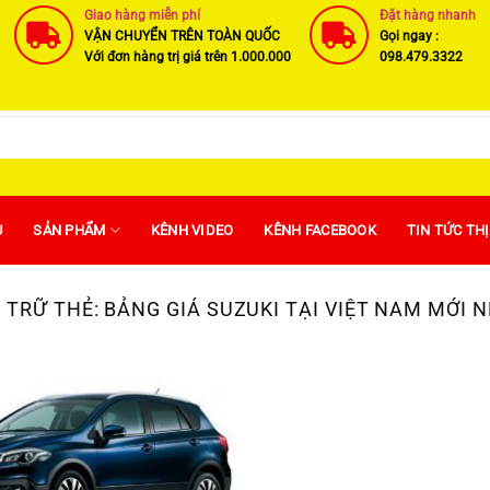
Giao hàng miễn phí
Đặt hàng nhanh
VẬN CHUYỂN TRÊN TOÀN QUỐC
Gọi ngay :
Với đơn hàng trị giá trên 1.000.000
098.479.3322
U
SẢN PHẨM
KÊNH VIDEO
KÊNH FACEBOOK
TIN TỨC TH
 TRỮ THẺ:
BẢNG GIÁ SUZUKI TẠI VIỆT NAM MỚI 