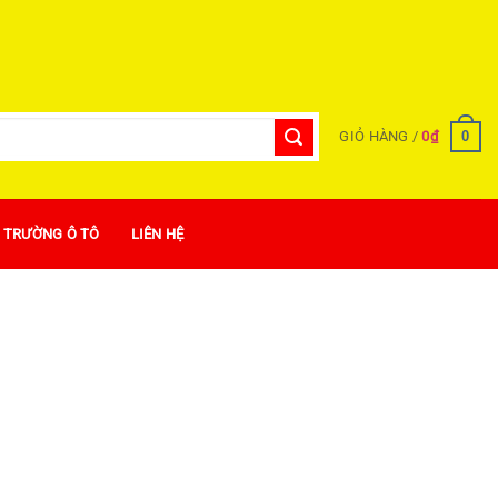
0
GIỎ HÀNG /
0
₫
Ị TRƯỜNG Ô TÔ
LIÊN HỆ