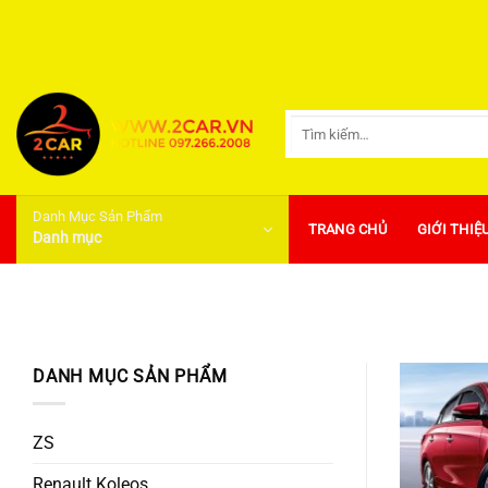
Bỏ
qua
nội
dung
Tìm
kiếm:
Danh Mục Sản Phẩm
TRANG CHỦ
GIỚI THIỆ
Danh mục
DANH MỤC SẢN PHẨM
ZS
Renault Koleos