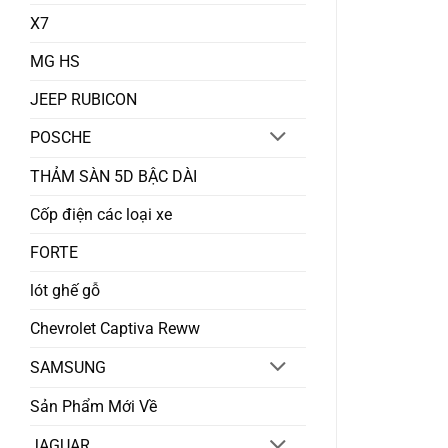
X7
MG HS
JEEP RUBICON
POSCHE
THẢM SÀN 5D BẬC DÀI
Cốp điện các loại xe
FORTE
lót ghế gỗ
Chevrolet Captiva Reww
SAMSUNG
Sản Phẩm Mới Về
JAGUAR