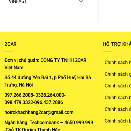
VINFAST
2CAR
HỖ TRỢ KH
Đơn vị chủ quản: CÔNG TY TNHH 2CAR
Chính sách 
Việt Nam
Chính sách 
Số 44 đường Yên Bái 1, p Phố Huế, Hai Bà
Trưng, Hà Nội
Chính sách đ
097.266.2008- 0328.264.000-
Chính sách 
098.479.3322-096.437.2886
Chính sách đ
hotrokhachhang2car@gmail.com
Chính sách 
Ngân hàng: Techcombank – 4650.999.999
-Chủ TK Dương Thanh Hào