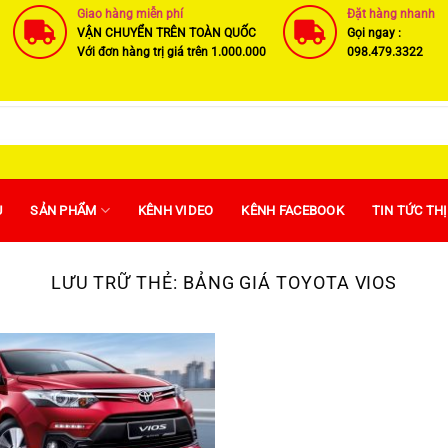
Giao hàng miễn phí
Đặt hàng nhanh
VẬN CHUYỂN TRÊN TOÀN QUỐC
Gọi ngay :
Với đơn hàng trị giá trên 1.000.000
098.479.3322
U
SẢN PHẨM
KÊNH VIDEO
KÊNH FACEBOOK
TIN TỨC TH
LƯU TRỮ THẺ:
BẢNG GIÁ TOYOTA VIOS