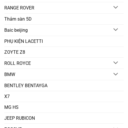
RANGE ROVER
Thảm sàn 5D
Baic beijing
PHỤ KIỆN LACETTI
ZOYTE Z8
ROLL ROYCE
BMW
BENTLEY BENTAYGA
X7
MG HS
JEEP RUBICON