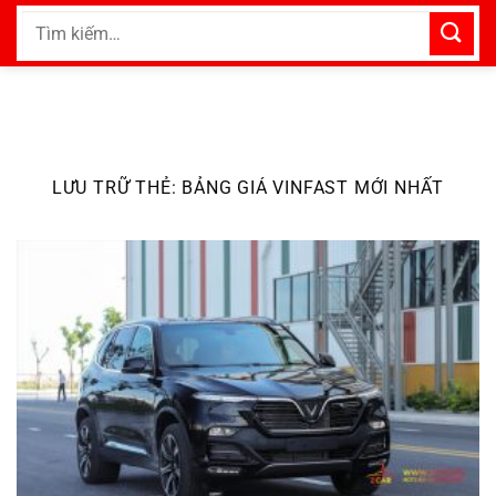
Bỏ
Tìm
qua
kiếm:
nội
dung
LƯU TRỮ THẺ:
BẢNG GIÁ VINFAST MỚI NHẤT