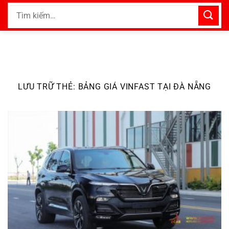
Bỏ
Tìm
qua
kiếm:
nội
dung
LƯU TRỮ THẺ:
BẢNG GIÁ VINFAST TẠI ĐÀ NẴNG