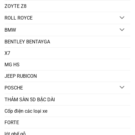
ZOYTE Z8
ROLL ROYCE
BMW
BENTLEY BENTAYGA
X7
MG HS
JEEP RUBICON
POSCHE
THẢM SÀN 5D BẬC DÀI
Cốp điện các loại xe
FORTE
lót ghế gỗ