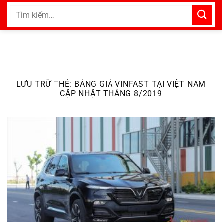
Bỏ
Tìm
qua
kiếm:
nội
dung
LƯU TRỮ THẺ:
BẢNG GIÁ VINFAST TẠI VIỆT NAM
CẬP NHẬT THÁNG 8/2019