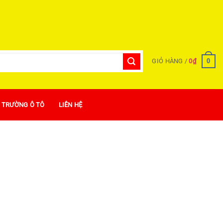
0
GIỎ HÀNG /
0
₫
Ị TRƯỜNG Ô TÔ
LIÊN HỆ