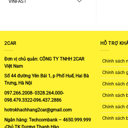
VINFAST
2CAR
HỖ TRỢ KH
Đơn vị chủ quản: CÔNG TY TNHH 2CAR
Chính sách 
Việt Nam
Chính sách 
Số 44 đường Yên Bái 1, p Phố Huế, Hai Bà
Trưng, Hà Nội
Chính sách đ
097.266.2008- 0328.264.000-
Chính sách 
098.479.3322-096.437.2886
Chính sách đ
hotrokhachhang2car@gmail.com
Chính sách 
Ngân hàng: Techcombank – 4650.999.999
-Chủ TK Dương Thanh Hào