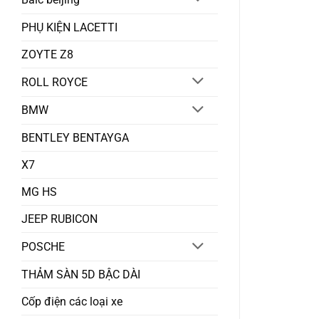
PHỤ KIỆN LACETTI
ZOYTE Z8
ROLL ROYCE
BMW
BENTLEY BENTAYGA
X7
MG HS
JEEP RUBICON
POSCHE
THẢM SÀN 5D BẬC DÀI
Cốp điện các loại xe