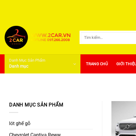
Bỏ
qua
nội
dung
Tìm
kiếm:
Danh Mục Sản Phẩm
TRANG CHỦ
GIỚI THIỆ
Danh mục
DANH MỤC SẢN PHẨM
lót ghế gỗ
Chevrolet Captiva Reww