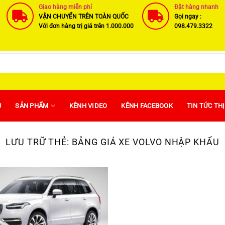
Giao hàng miễn phí
Đặt hàng nhanh
VẬN CHUYỂN TRÊN TOÀN QUỐC
Gọi ngay :
Với đơn hàng trị giá trên 1.000.000
098.479.3322
U
SẢN PHẨM
KÊNH VIDEO
KÊNH FACEBOOK
TIN TỨC TH
LƯU TRỮ THẺ:
BẢNG GIÁ XE VOLVO NHẬP KHẨU