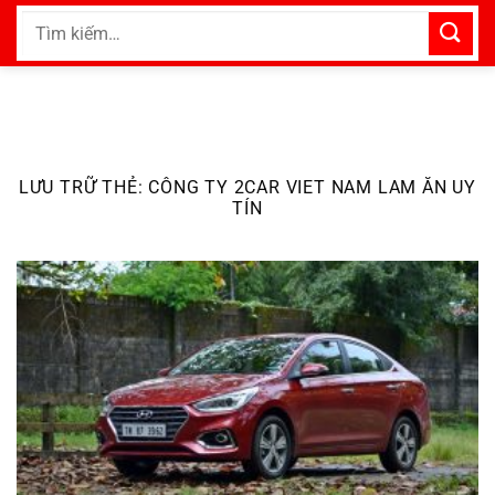
Bỏ
Tìm
qua
kiếm:
nội
dung
LƯU TRỮ THẺ:
CÔNG TY 2CAR VIET NAM LAM ĂN UY
TÍN