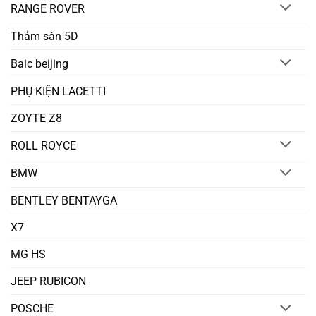
RANGE ROVER
Thảm sàn 5D
Baic beijing
PHỤ KIỆN LACETTI
ZOYTE Z8
ROLL ROYCE
BMW
BENTLEY BENTAYGA
X7
MG HS
JEEP RUBICON
POSCHE