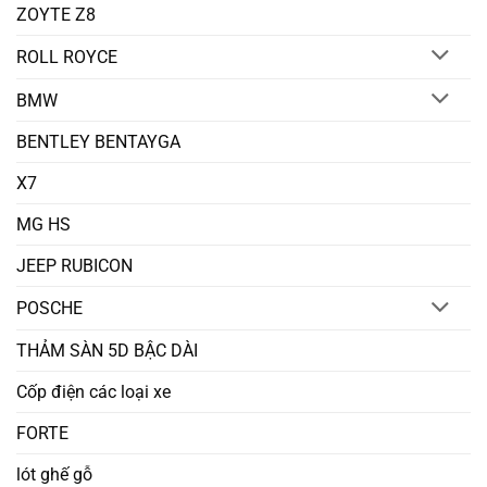
ZOYTE Z8
ROLL ROYCE
BMW
BENTLEY BENTAYGA
X7
MG HS
JEEP RUBICON
POSCHE
THẢM SÀN 5D BẬC DÀI
Cốp điện các loại xe
FORTE
lót ghế gỗ