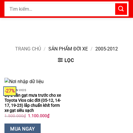
Bỏ
Tìm
qua
kiếm:
nội
dung
TRANG CHỦ
/
SẢN PHẨM ĐỜI XE
/
2005-2012
LỌC
-27%
PHỤ KIỆN VIOS
Bộ 2 cần gạt mưa trước cho xe
Toyota Vios các đời (05-12, 14-
17, 19-23) lắp chuẩn khít form
xe gạt siêu sạch
Giá
Giá
1.500.000
₫
1.100.000
₫
gốc
hiện
là:
tại
1.500.000₫.
là:
MUA NGAY
1.100.000₫.