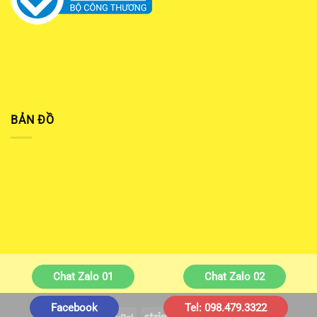
BẢN ĐỒ
Chat Zalo 01
Chat Zalo 02
Facebook
Tel: 098.479.3322
Visa
PayPal
Stripe
MasterCard
Cash