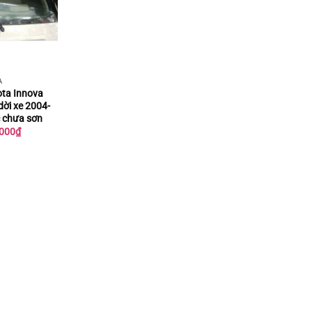
A
ota Innova
dời xe 2004-
 chưa sơn
Giá
000
₫
hiện
tại
000₫.
là:
649.000₫.