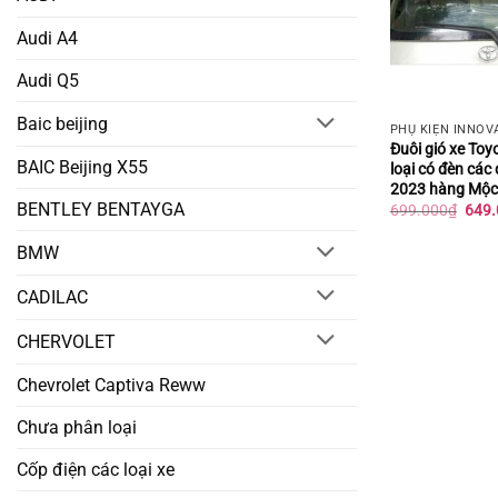
Audi A4
Audi Q5
Baic beijing
PHỤ KIỆN INNOV
Đuôi gió xe Toy
BAIC Beijing X55
loại có đèn các 
2023 hàng Mộc
BENTLEY BENTAYGA
Giá
699.000
₫
649.
gốc
là:
BMW
699.
CADILAC
CHERVOLET
Chevrolet Captiva Reww
Chưa phân loại
Cốp điện các loại xe