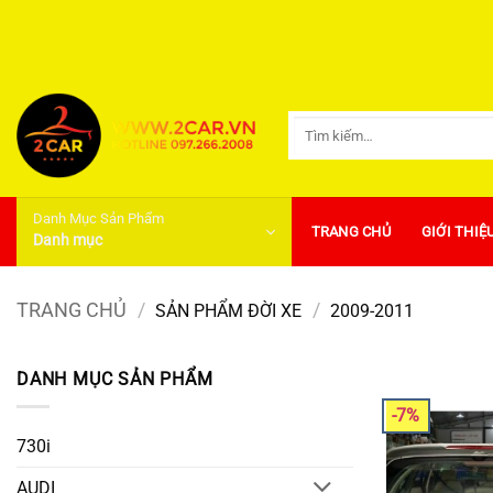
Bỏ
qua
nội
dung
Tìm
kiếm:
Danh Mục Sản Phẩm
TRANG CHỦ
GIỚI THIỆ
Danh mục
TRANG CHỦ
/
/
SẢN PHẨM ĐỜI XE
2009-2011
DANH MỤC SẢN PHẨM
-7%
730i
AUDI