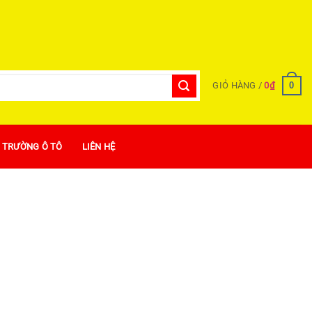
0
GIỎ HÀNG /
0
₫
Ị TRƯỜNG Ô TÔ
LIÊN HỆ