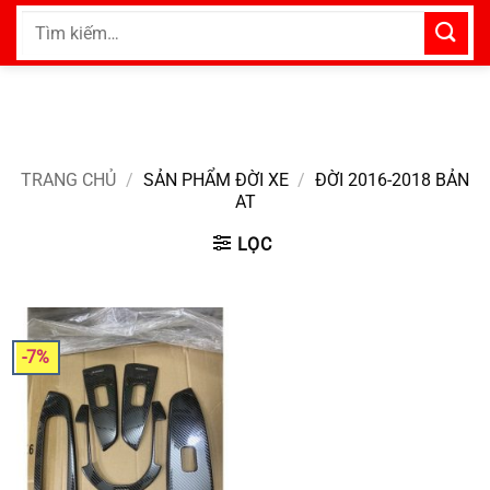
Bỏ
Tìm
qua
kiếm:
nội
dung
TRANG CHỦ
/
SẢN PHẨM ĐỜI XE
/
ĐỜI 2016-2018 BẢN
AT
LỌC
-7%