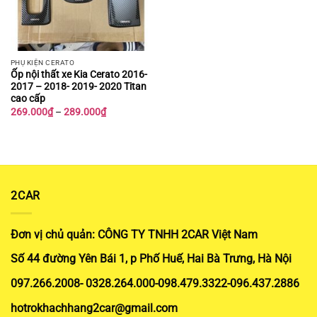
PHỤ KIỆN CERATO
Ốp nội thất xe Kia Cerato 2016-
2017 – 2018- 2019- 2020 Titan
cao cấp
Khoảng
269.000
₫
–
289.000
₫
giá:
từ
269.000₫
đến
289.000₫
2CAR
Đơn vị chủ quản: CÔNG TY TNHH 2CAR Việt Nam
Số 44 đường Yên Bái 1, p Phố Huế, Hai Bà Trưng, Hà Nội
097.266.2008- 0328.264.000-098.479.3322-096.437.2886
hotrokhachhang2car@gmail.com