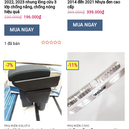
2022, 2023 nhung lông cừu 3
2014 đến 2021 Nhựa đen cao
lớp chống nắng, chống nóng
cấp
hiệu quả
Giá
Giá
369.000
₫
339.000
₫
gốc
hiện
Giá
Giá
230.000
₫
196.000
₫
là:
tại
gốc
hiện
369.000₫.
là:
là:
tại
MUA NGAY
339.000₫.
230.000₫.
là:
MUA NGAY
196.000₫.
1 đã bán
0
out
of
5
-7%
-11%
PHỤ KIỆN SOLUTO
PHỤ KIỆN CIVIC