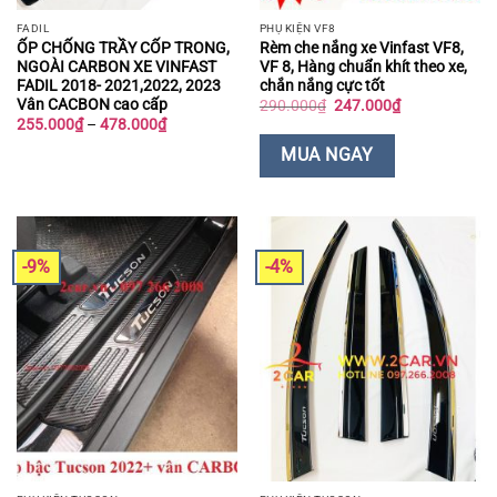
FADIL
PHỤ KIỆN VF8
ỐP CHỐNG TRẦY CỐP TRONG,
Rèm che nắng xe Vinfast VF8,
NGOÀI CARBON XE VINFAST
VF 8, Hàng chuẩn khít theo xe,
FADIL 2018- 2021,2022, 2023
chắn nắng cực tốt
Vân CACBON cao cấp
Giá
Giá
290.000
₫
247.000
₫
gốc
hiện
Khoảng
255.000
₫
–
478.000
₫
là:
tại
giá:
290.000₫.
là:
từ
MUA NGAY
247.000₫.
255.000₫
đến
478.000₫
-9%
-4%