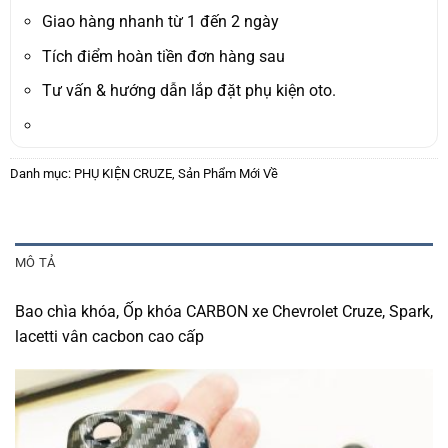
192.000₫.
là:
152.000₫.
Giao hàng nhanh từ 1 đến 2 ngày
Tích điểm hoàn tiền đơn hàng sau
Tư vấn & hướng dẫn lắp đặt phụ kiện oto.
Danh mục:
PHỤ KIỆN CRUZE
,
Sản Phẩm Mới Về
MÔ TẢ
Bao chìa khóa, Ốp khóa CARBON xe Chevrolet Cruze, Spark,
lacetti vân cacbon cao cấp