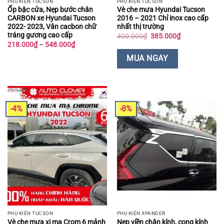
PHỤ KIỆN TUCSON
PHỤ KIỆN TUCSON
Ốp bậc cửa, Nẹp bước chân
Vè che mưa Hyundai Tucson
CARBON xe Hyundai Tucson
2016 – 2021 Chỉ inox cao cấp
2022- 2023, Vân cacbon chữ
nhất thị trường
tráng gương cao cấp
Giá
Giá
400.000
₫
385.000
₫
gốc
hiện
Khoảng
218.000
₫
–
548.000
₫
là:
tại
giá:
400.000₫.
là:
từ
MUA NGAY
385.000₫.
218.000₫
đến
548.000₫
-4%
-8%
PHỤ KIỆN TUCSON
PHỤ KIỆN XPANDER
Vè che mưa xi mạ Crom 6 mảnh
Nẹp viền chân kính, cong kính