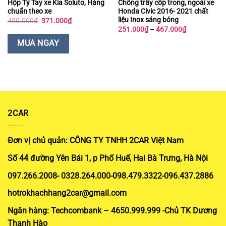
Hộp Tỳ Tay xe Kia Soluto, Hàng
Chống trầy cốp trong, ngoài xe
chuẩn theo xe
Honda Civic 2016- 2021 chất
liệu Inox sáng bóng
Giá
Giá
400.000
₫
371.000
₫
gốc
hiện
Khoảng
251.000
₫
–
467.000
₫
là:
tại
giá:
400.000₫.
là:
từ
MUA NGAY
371.000₫.
251.000₫
đến
467.000₫
2CAR
Đơn vị chủ quản: CÔNG TY TNHH 2CAR Việt Nam
Số 44 đường Yên Bái 1, p Phố Huế, Hai Bà Trưng, Hà Nội
097.266.2008- 0328.264.000-098.479.3322-096.437.2886
hotrokhachhang2car@gmail.com
Ngân hàng: Techcombank – 4650.999.999 -Chủ TK Dương
Thanh Hào