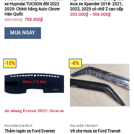
xe Huyndai TUCSON đời 2022
inox xe Xpander 2018- 2021,
2023- Chính hãng Auto Clover
2022, 2023 có chữ Z cao cấp
Hàn Quốc
Khoảng
203.000
₫
–
566.000
₫
giá:
Giá
Giá
800.000
₫
768.000
₫
từ
gốc
hiện
203.000₫
là:
tại
đến
800.000₫.
là:
MUA NGAY
566.000₫
768.000₫.
-15%
-8%
PHỤ KIỆN EVEREST
PHỤ KIỆN TRANSIT
Thảm taplo xe Ford Everest
Vè che mưa xe Ford Transit