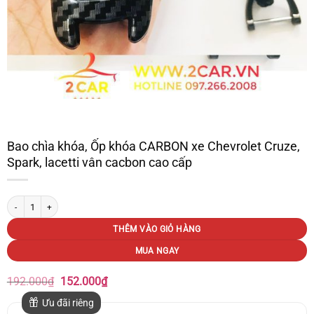
Bao chìa khóa, Ốp khóa CARBON xe Chevrolet Cruze,
Spark, lacetti vân cacbon cao cấp
Bao chìa khóa, Ốp khóa CARBON xe Chevrolet Cruze, Spark, lacetti vân cacbon ca
THÊM VÀO GIỎ HÀNG
MUA NGAY
Giá
Giá
192.000
₫
152.000
₫
gốc
hiện
là:
tại
Ưu đãi riêng