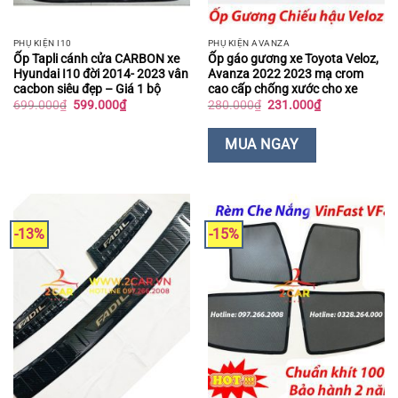
PHỤ KIỆN I10
PHỤ KIỆN AVANZA
Ốp Tapli cánh cửa CARBON xe
Ốp gáo gương xe Toyota Veloz,
Hyundai I10 đời 2014- 2023 vân
Avanza 2022 2023 mạ crom
cacbon siêu đẹp – Giá 1 bộ
cao cấp chống xước cho xe
Giá
Giá
Giá
Giá
699.000
₫
599.000
₫
280.000
₫
231.000
₫
gốc
hiện
gốc
hiện
là:
tại
là:
tại
699.000₫.
là:
280.000₫.
là:
MUA NGAY
599.000₫.
231.000₫.
-13%
-15%