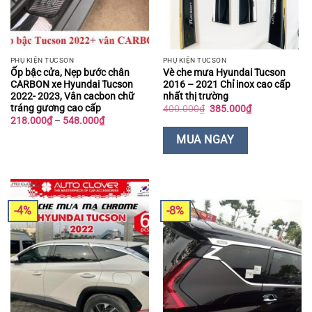
PHỤ KIỆN TUCSON
PHỤ KIỆN TUCSON
Ốp bậc cửa, Nẹp bước chân
Vè che mưa Hyundai Tucson
CARBON xe Hyundai Tucson
2016 – 2021 Chỉ inox cao cấp
2022- 2023, Vân cacbon chữ
nhất thị trường
tráng gương cao cấp
Giá
Giá
400.000
₫
385.000
₫
gốc
hiện
Khoảng
218.000
₫
–
548.000
₫
là:
tại
giá:
400.000₫.
là:
từ
MUA NGAY
385.000₫.
218.000₫
đến
548.000₫
-4%
-8%