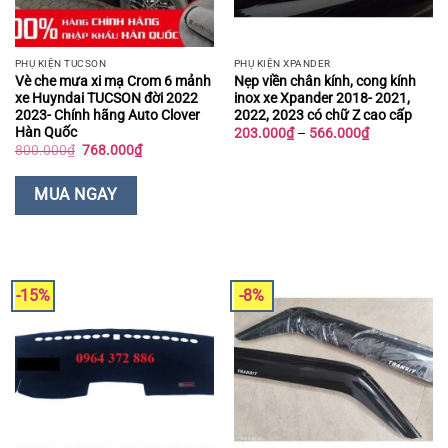
PHỤ KIỆN TUCSON
PHỤ KIỆN XPANDER
Vè che mưa xi mạ Crom 6 mảnh
Nẹp viền chân kính, cong kính
xe Huyndai TUCSON đời 2022
inox xe Xpander 2018- 2021,
2023- Chính hãng Auto Clover
2022, 2023 có chữ Z cao cấp
Hàn Quốc
Khoảng
203.000
₫
–
566.000
₫
giá:
Giá
Giá
800.000
₫
768.000
₫
từ
gốc
hiện
203.000₫
là:
tại
đến
800.000₫.
là:
MUA NGAY
566.000₫
768.000₫.
-15%
-8%