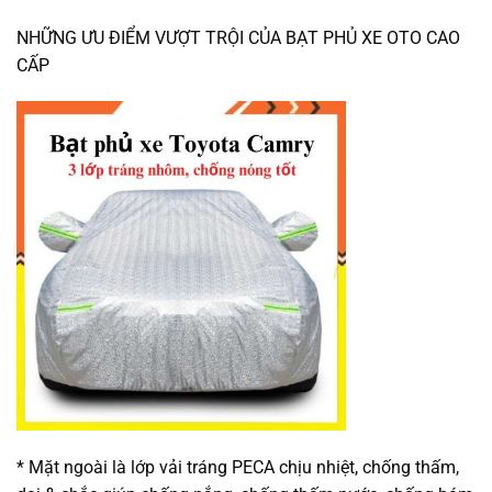
NHỮNG ƯU ĐIỂM VƯỢT TRỘI CỦA BẠT PHỦ XE OTO CAO
CẤP
* Mặt ngoài là lớp vải tráng PECA chịu nhiệt, chống thấm,