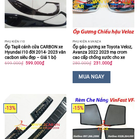
PHỤ KIỆN I10
PHỤ KIỆN AVANZA
Ốp Tapli cánh cửa CARBON xe
Ốp gáo gương xe Toyota Veloz,
Hyundai I10 đời 2014- 2023 vân
Avanza 2022 2023 mạ crom
cacbon siêu đẹp – Giá 1 bộ
cao cấp chống xước cho xe
Giá
Giá
Giá
Giá
699.000
₫
599.000
₫
280.000
₫
231.000
₫
gốc
hiện
gốc
hiện
là:
tại
là:
tại
699.000₫.
là:
280.000₫.
là:
MUA NGAY
599.000₫.
231.000₫.
-13%
-15%