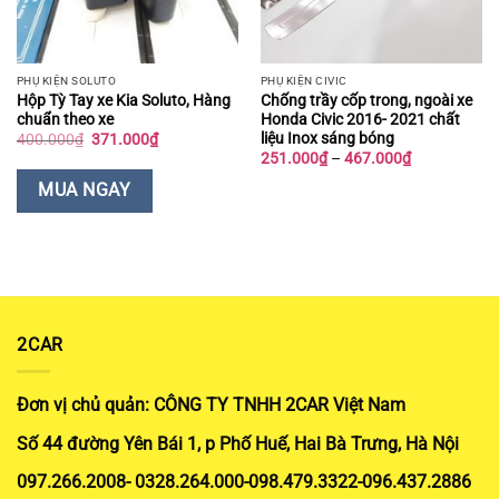
PHỤ KIỆN SOLUTO
PHỤ KIỆN CIVIC
Hộp Tỳ Tay xe Kia Soluto, Hàng
Chống trầy cốp trong, ngoài xe
chuẩn theo xe
Honda Civic 2016- 2021 chất
liệu Inox sáng bóng
Giá
Giá
400.000
₫
371.000
₫
gốc
hiện
Khoảng
251.000
₫
–
467.000
₫
là:
tại
giá:
400.000₫.
là:
từ
MUA NGAY
371.000₫.
251.000₫
đến
467.000₫
2CAR
Đơn vị chủ quản: CÔNG TY TNHH 2CAR Việt Nam
Số 44 đường Yên Bái 1, p Phố Huế, Hai Bà Trưng, Hà Nội
097.266.2008- 0328.264.000-098.479.3322-096.437.2886