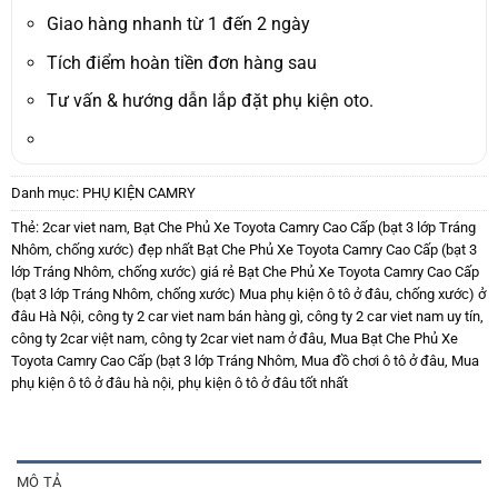
399.000₫.
là:
299.000₫.
Giao hàng nhanh từ 1 đến 2 ngày
Tích điểm hoàn tiền đơn hàng sau
Tư vấn & hướng dẫn lắp đặt phụ kiện oto.
Danh mục:
PHỤ KIỆN CAMRY
Thẻ:
2car viet nam
,
Bạt Che Phủ Xe Toyota Camry Cao Cấp (bạt 3 lớp Tráng
Nhôm
,
chống xước) đẹp nhất Bạt Che Phủ Xe Toyota Camry Cao Cấp (bạt 3
lớp Tráng Nhôm
,
chống xước) giá rẻ Bạt Che Phủ Xe Toyota Camry Cao Cấp
(bạt 3 lớp Tráng Nhôm
,
chống xước) Mua phụ kiện ô tô ở đâu
,
chống xước) ở
đâu Hà Nội
,
công ty 2 car viet nam bán hàng gì
,
công ty 2 car viet nam uy tín
,
công ty 2car việt nam
,
công ty 2car viet nam ở đâu
,
Mua Bạt Che Phủ Xe
Toyota Camry Cao Cấp (bạt 3 lớp Tráng Nhôm
,
Mua đồ chơi ô tô ở đâu
,
Mua
phụ kiện ô tô ở đâu hà nội
,
phụ kiện ô tô ở đâu tốt nhất
MÔ TẢ