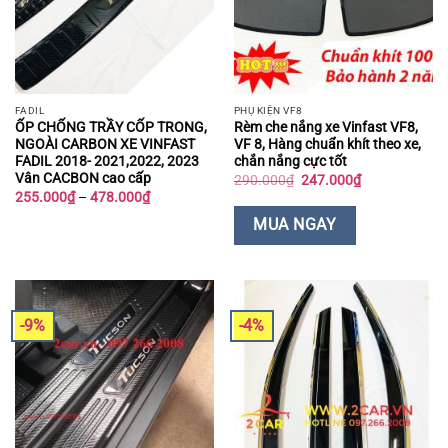
FADIL
PHỤ KIỆN VF8
ỐP CHỐNG TRẦY CỐP TRONG,
Rèm che nắng xe Vinfast VF8,
NGOÀI CARBON XE VINFAST
VF 8, Hàng chuẩn khít theo xe,
FADIL 2018- 2021,2022, 2023
chắn nắng cực tốt
Vân CACBON cao cấp
Giá
Giá
290.000
₫
247.000
₫
gốc
hiện
Khoảng
255.000
₫
–
478.000
₫
là:
tại
giá:
290.000₫.
là:
từ
MUA NGAY
247.000₫.
255.000₫
đến
478.000₫
-9%
-4%