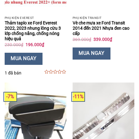
PHỤ KIỆN EVEREST
PHỤ KIỆN TRANSIT
Thảm taplo xe Ford Everest
Vè che mưa xe Ford Transit
2022, 2023 nhung lông cừu 3
2014 đến 2021 Nhựa đen cao
lớp chống nắng, chống nóng
cấp
hiệu quả
Giá
Giá
369.000
₫
339.000
₫
gốc
hiện
Giá
Giá
230.000
₫
196.000
₫
là:
tại
gốc
hiện
369.000₫.
là:
là:
tại
MUA NGAY
339.000₫.
230.000₫.
là:
MUA NGAY
196.000₫.
1 đã bán
0
out
of
5
-7%
-11%