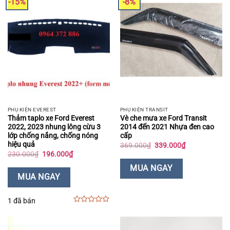
-15%
-8%
PHỤ KIỆN EVEREST
PHỤ KIỆN TRANSIT
Thảm taplo xe Ford Everest
Vè che mưa xe Ford Transit
2022, 2023 nhung lông cừu 3
2014 đến 2021 Nhựa đen cao
lớp chống nắng, chống nóng
cấp
hiệu quả
Giá
Giá
369.000
₫
339.000
₫
gốc
hiện
Giá
Giá
230.000
₫
196.000
₫
là:
tại
gốc
hiện
369.000₫.
là:
là:
tại
MUA NGAY
339.000₫.
230.000₫.
là:
MUA NGAY
196.000₫.
1 đã bán
0
out
of