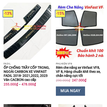
-13%
-15%
FADIL
PHỤ KIỆN VF8
ỐP CHỐNG TRẦY CỐP TRONG,
Rèm che nắng xe Vinfast VF8,
NGOÀI CARBON XE VINFAST
VF 8, Hàng chuẩn khít theo xe,
FADIL 2018- 2021,2022, 2023
chắn nắng cực tốt
Vân CACBON cao cấp
Giá
Giá
290.000
₫
247.000
₫
gốc
hiện
Khoảng
255.000
₫
–
478.000
₫
là:
tại
giá:
290.000₫.
là:
từ
MUA NGAY
247.000₫.
255.000₫
đến
478.000₫