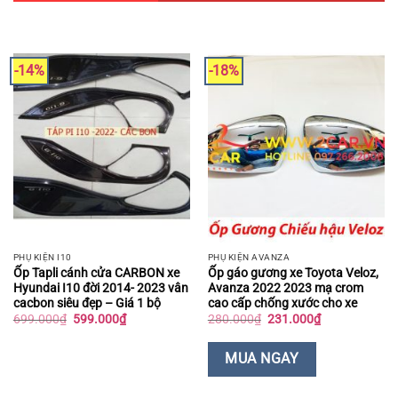
-14%
-18%
PHỤ KIỆN I10
PHỤ KIỆN AVANZA
Ốp Tapli cánh cửa CARBON xe
Ốp gáo gương xe Toyota Veloz,
Hyundai I10 đời 2014- 2023 vân
Avanza 2022 2023 mạ crom
cacbon siêu đẹp – Giá 1 bộ
cao cấp chống xước cho xe
Giá
Giá
Giá
Giá
699.000
₫
599.000
₫
280.000
₫
231.000
₫
gốc
hiện
gốc
hiện
là:
tại
là:
tại
699.000₫.
là:
280.000₫.
là:
MUA NGAY
599.000₫.
231.000₫.