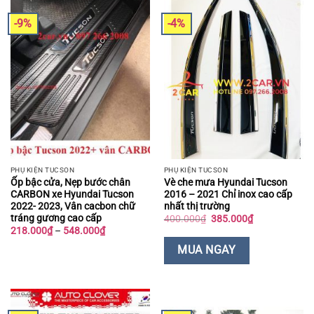
-9%
-4%
PHỤ KIỆN TUCSON
PHỤ KIỆN TUCSON
Ốp bậc cửa, Nẹp bước chân
Vè che mưa Hyundai Tucson
CARBON xe Hyundai Tucson
2016 – 2021 Chỉ inox cao cấp
2022- 2023, Vân cacbon chữ
nhất thị trường
tráng gương cao cấp
Giá
Giá
400.000
₫
385.000
₫
gốc
hiện
Khoảng
218.000
₫
–
548.000
₫
là:
tại
giá:
400.000₫.
là:
từ
MUA NGAY
385.000₫.
218.000₫
đến
548.000₫