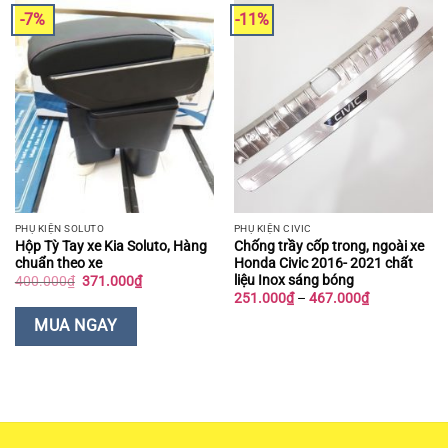
5
-7%
-11%
PHỤ KIỆN SOLUTO
PHỤ KIỆN CIVIC
Hộp Tỳ Tay xe Kia Soluto, Hàng
Chống trầy cốp trong, ngoài xe
chuẩn theo xe
Honda Civic 2016- 2021 chất
liệu Inox sáng bóng
Giá
Giá
400.000
₫
371.000
₫
gốc
hiện
Khoảng
251.000
₫
–
467.000
₫
là:
tại
giá:
400.000₫.
là:
từ
MUA NGAY
371.000₫.
251.000₫
đến
467.000₫