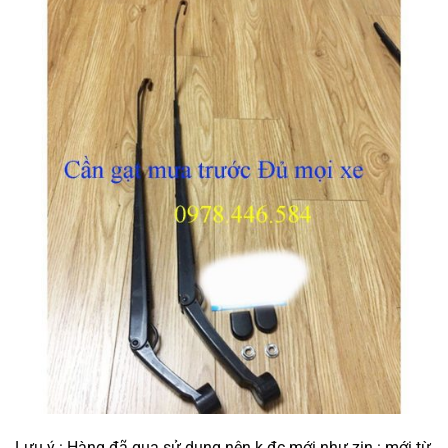
Lưu ý : Hàng đã qua sử dụng nên k đc mới như zin : mới từ