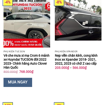
-4%
-8%
PHỤ KIỆN TUCSON
PHỤ KIỆN XPANDER
Vè che mưa xi mạ Crom 6 mảnh
Nẹp viền chân kính, cong kính
xe Huyndai TUCSON đời 2022
inox xe Xpander 2018- 2021,
2023- Chính hãng Auto Clover
2022, 2023 có chữ Z cao cấp
Hàn Quốc
Khoảng
203.000
₫
–
566.000
₫
giá:
Giá
Giá
800.000
₫
768.000
₫
từ
gốc
hiện
203.000₫
là:
tại
đến
800.000₫.
là:
MUA NGAY
566.000₫
768.000₫.