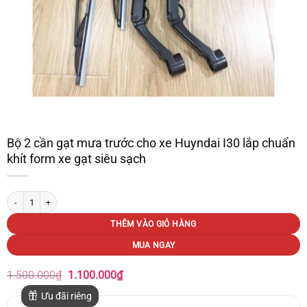
Bộ 2 cần gạt mưa trước cho xe Huyndai I30 lắp chuẩn
khít form xe gạt siêu sạch
Bộ 2 cần gạt mưa trước cho xe Huyndai I30 lắp chuẩn khít form xe gạt siêu sạch 
THÊM VÀO GIỎ HÀNG
MUA NGAY
Giá
Giá
1.500.000
₫
1.100.000
₫
gốc
hiện
là:
tại
Ưu đãi riêng