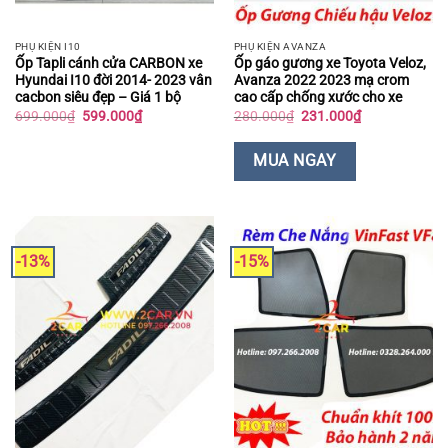
PHỤ KIỆN I10
PHỤ KIỆN AVANZA
Ốp Tapli cánh cửa CARBON xe
Ốp gáo gương xe Toyota Veloz,
Hyundai I10 đời 2014- 2023 vân
Avanza 2022 2023 mạ crom
cacbon siêu đẹp – Giá 1 bộ
cao cấp chống xước cho xe
Giá
Giá
Giá
Giá
699.000
₫
599.000
₫
280.000
₫
231.000
₫
gốc
hiện
gốc
hiện
là:
tại
là:
tại
699.000₫.
là:
280.000₫.
là:
MUA NGAY
599.000₫.
231.000₫.
-13%
-15%