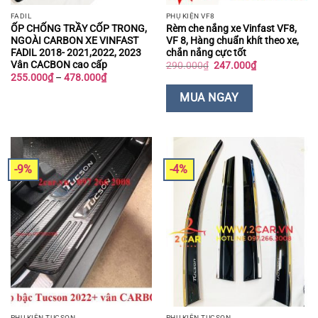
FADIL
PHỤ KIỆN VF8
ỐP CHỐNG TRẦY CỐP TRONG,
Rèm che nắng xe Vinfast VF8,
NGOÀI CARBON XE VINFAST
VF 8, Hàng chuẩn khít theo xe,
FADIL 2018- 2021,2022, 2023
chắn nắng cực tốt
Vân CACBON cao cấp
Giá
Giá
290.000
₫
247.000
₫
gốc
hiện
Khoảng
255.000
₫
–
478.000
₫
là:
tại
giá:
290.000₫.
là:
từ
MUA NGAY
247.000₫.
255.000₫
đến
478.000₫
-9%
-4%
PHỤ KIỆN TUCSON
PHỤ KIỆN TUCSON