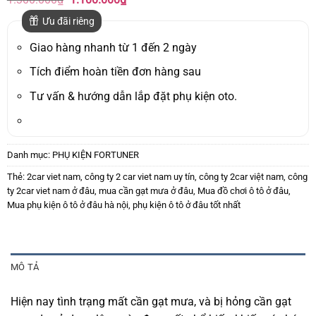
gốc
hiện
là:
tại
Ưu đãi riêng
1.300.000₫.
là:
1.100.000₫.
Giao hàng nhanh từ 1 đến 2 ngày
Tích điểm hoàn tiền đơn hàng sau
Tư vấn & hướng dẫn lắp đặt phụ kiện oto.
Danh mục:
PHỤ KIỆN FORTUNER
Thẻ:
2car viet nam
,
công ty 2 car viet nam uy tín
,
công ty 2car việt nam
,
công
ty 2car viet nam ở đâu
,
mua cần gạt mưa ở đâu
,
Mua đồ chơi ô tô ở đâu
,
Mua phụ kiện ô tô ở đâu hà nội
,
phụ kiện ô tô ở đâu tốt nhất
MÔ TẢ
Hiện nay tình trạng mất cần gạt mưa, và bị hỏng cần gạt