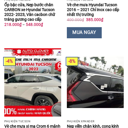
Ốp bậc cửa, Nẹp bước chân
Vè che mưa Hyundai Tucson
CARBON xe Hyundai Tucson
2016 – 2021 Chỉ inox cao cấp
2022- 2023, Vân cacbon chữ
nhất thị trường
tráng gương cao cấp
Giá
Giá
400.000
₫
385.000
₫
gốc
hiện
Khoảng
218.000
₫
–
548.000
₫
là:
tại
giá:
400.000₫.
là:
từ
MUA NGAY
385.000₫.
218.000₫
đến
548.000₫
-4%
-8%
PHỤ KIỆN TUCSON
PHỤ KIỆN XPANDER
Vè che mưa xi mạ Crom 6 mảnh
Nẹp viền chân kính, cong kính