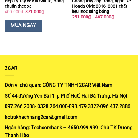
Hộp Tỳ Tay xe Kia Soluto, Hàng
Chống trầy cốp trong, ngoài xe
chuẩn theo xe
Honda Civic 2016- 2021 chất
liệu Inox sáng bóng
Giá
Giá
400.000
₫
371.000
₫
gốc
hiện
Khoảng
251.000
₫
–
467.000
₫
là:
tại
giá:
400.000₫.
là:
từ
MUA NGAY
371.000₫.
251.000₫
đến
467.000₫
2CAR
Đơn vị chủ quản: CÔNG TY TNHH 2CAR Việt Nam
Số 44 đường Yên Bái 1, p Phố Huế, Hai Bà Trưng, Hà Nội
097.266.2008- 0328.264.000-098.479.3322-096.437.2886
hotrokhachhang2car@gmail.com
Ngân hàng: Techcombank – 4650.999.999 -Chủ TK Dương
Thanh Hào