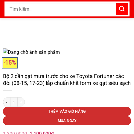
Bỏ
Tìm
qua
kiếm:
nội
dung
-15%
Bộ 2 cần gạt mưa trước cho xe Toyota Fortuner các
đời (08-15, 17-23) lắp chuẩn khít form xe gạt siêu sạch
Bộ 2 cần gạt mưa trước cho xe Toyota Fortuner các đời (08-15, 17-23) lắp chuẩn k
THÊM VÀO GIỎ HÀNG
MUA NGAY
Giá
Giá
1.300.000
₫
1.100.000
₫