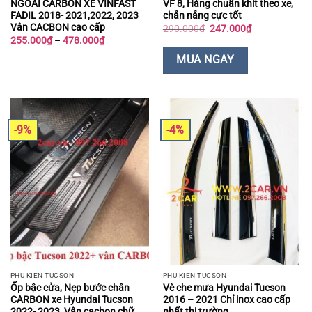
NGOÀI CARBON XE VINFAST
VF 8, Hàng chuẩn khít theo xe,
FADIL 2018- 2021,2022, 2023
chắn nắng cực tốt
Vân CACBON cao cấp
Giá
Giá
290.000
₫
247.000
₫
gốc
hiện
Khoảng
255.000
₫
–
478.000
₫
là:
tại
giá:
290.000₫.
là:
từ
MUA NGAY
247.000₫.
255.000₫
đến
478.000₫
-9%
-4%
PHỤ KIỆN TUCSON
PHỤ KIỆN TUCSON
Ốp bậc cửa, Nẹp bước chân
Vè che mưa Hyundai Tucson
CARBON xe Hyundai Tucson
2016 – 2021 Chỉ inox cao cấp
2022- 2023, Vân cacbon chữ
nhất thị trường