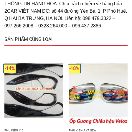
THÔNG TIN HÀNG HÓA: Chịu trách nhiệm về hàng hóa:
2CAR VIỆT NAM ĐC: số 44 đường Yên Bái 1, P Phố Huế,
Q HAI BÀ TRƯNG, HÀ NÔI. Liên hệ: 098.479.3322 –
097.266.2008 – 0328.264.000 – 096.437.2886
SẢN PHẨM CÙNG LOẠI
-14%
-18%
PHỤ KIỆN I10
PHỤ KIỆN AVANZA