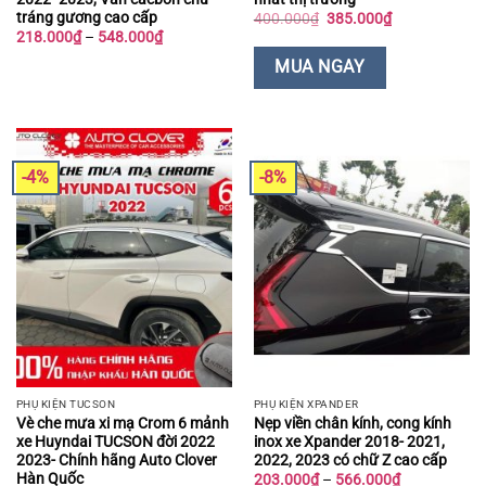
tráng gương cao cấp
Giá
Giá
400.000
₫
385.000
₫
gốc
hiện
Khoảng
218.000
₫
–
548.000
₫
là:
tại
giá:
400.000₫.
là:
từ
MUA NGAY
385.000₫.
218.000₫
đến
548.000₫
-4%
-8%
PHỤ KIỆN TUCSON
PHỤ KIỆN XPANDER
Vè che mưa xi mạ Crom 6 mảnh
Nẹp viền chân kính, cong kính
xe Huyndai TUCSON đời 2022
inox xe Xpander 2018- 2021,
2023- Chính hãng Auto Clover
2022, 2023 có chữ Z cao cấp
Hàn Quốc
Khoảng
203.000
₫
–
566.000
₫