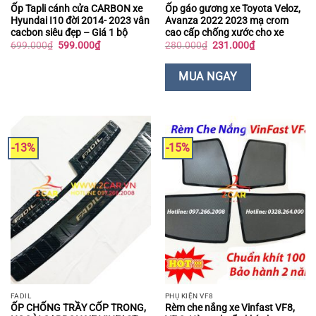
Ốp Tapli cánh cửa CARBON xe
Ốp gáo gương xe Toyota Veloz,
Hyundai I10 đời 2014- 2023 vân
Avanza 2022 2023 mạ crom
cacbon siêu đẹp – Giá 1 bộ
cao cấp chống xước cho xe
Giá
Giá
Giá
Giá
699.000
₫
599.000
₫
280.000
₫
231.000
₫
gốc
hiện
gốc
hiện
là:
tại
là:
tại
699.000₫.
là:
280.000₫.
là:
MUA NGAY
599.000₫.
231.000₫.
-13%
-15%
FADIL
PHỤ KIỆN VF8
ỐP CHỐNG TRẦY CỐP TRONG,
Rèm che nắng xe Vinfast VF8,