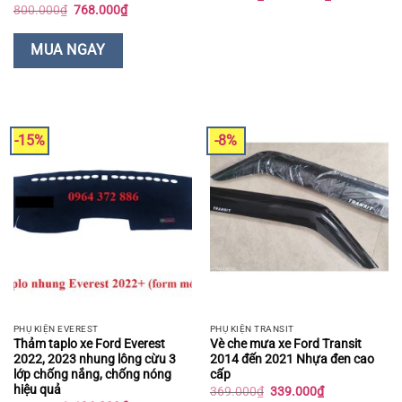
giá:
Giá
Giá
800.000
₫
768.000
₫
từ
gốc
hiện
203.000₫
là:
tại
đến
800.000₫.
là:
MUA NGAY
566.000₫
768.000₫.
-15%
-8%
PHỤ KIỆN EVEREST
PHỤ KIỆN TRANSIT
Thảm taplo xe Ford Everest
Vè che mưa xe Ford Transit
2022, 2023 nhung lông cừu 3
2014 đến 2021 Nhựa đen cao
lớp chống nắng, chống nóng
cấp
hiệu quả
Giá
Giá
369.000
₫
339.000
₫
gốc
hiện