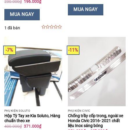
Giá
Giá
230.000
₫
196.000
₫
là:
tại
gốc
hiện
369.000₫.
là:
là:
tại
MUA NGAY
339.000₫.
230.000₫.
là:
MUA NGAY
196.000₫.
1 đã bán
0
out
of
5
-7%
-11%
PHỤ KIỆN SOLUTO
PHỤ KIỆN CIVIC
Hộp Tỳ Tay xe Kia Soluto, Hàng
Chống trầy cốp trong, ngoài xe
chuẩn theo xe
Honda Civic 2016- 2021 chất
liệu Inox sáng bóng
Giá
Giá
400.000
₫
371.000
₫
gốc
hiện