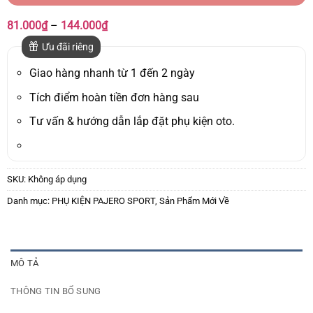
Khoảng
81.000
₫
–
144.000
₫
giá:
từ
Ưu đãi riêng
81.000₫
đến
Giao hàng nhanh từ 1 đến 2 ngày
144.000₫
Tích điểm hoàn tiền đơn hàng sau
Tư vấn & hướng dẫn lắp đặt phụ kiện oto.
SKU:
Không áp dụng
Danh mục:
PHỤ KIỆN PAJERO SPORT
,
Sản Phẩm Mới Về
MÔ TẢ
THÔNG TIN BỔ SUNG