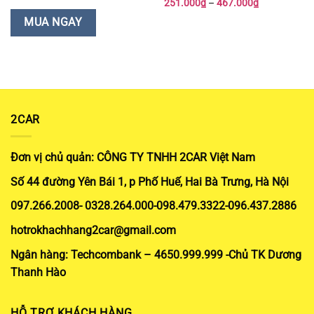
Khoảng
251.000
₫
–
467.000
₫
là:
tại
giá:
400.000₫.
là:
từ
MUA NGAY
371.000₫.
251.000₫
đến
467.000₫
2CAR
Đơn vị chủ quản: CÔNG TY TNHH 2CAR Việt Nam
Số 44 đường Yên Bái 1, p Phố Huế, Hai Bà Trưng, Hà Nội
097.266.2008- 0328.264.000-098.479.3322-096.437.2886
hotrokhachhang2car@gmail.com
Ngân hàng: Techcombank – 4650.999.999 -Chủ TK Dương
Thanh Hào
HỖ TRỢ KHÁCH HÀNG