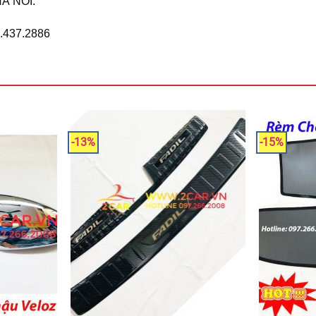
À NÔI.
6.437.2886
-13%
-15%