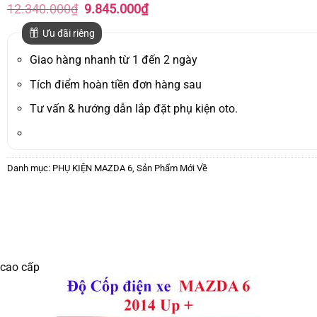
Giá
Giá
12.340.000
₫
9.845.000
₫
gốc
hiện
là:
tại
Ưu đãi riêng
12.340.000₫.
là:
9.845.000₫.
Giao hàng nhanh từ 1 đến 2 ngày
Tích điểm hoàn tiền đơn hàng sau
Tư vấn & hướng dẫn lắp đặt phụ kiện oto.
Danh mục:
PHỤ KIỆN MAZDA 6
,
Sản Phẩm Mới Về
 cao cấp