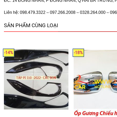
ĐC: 14 ĐỒNG NHÂN, P ĐỒNG NHÂN, Q HAI BÀ TRƯNG, H
Liên hệ: 098.479.3322 – 097.266.2008 – 0328.264.000 – 09
SẢN PHẨM CÙNG LOẠI
-14%
-18%