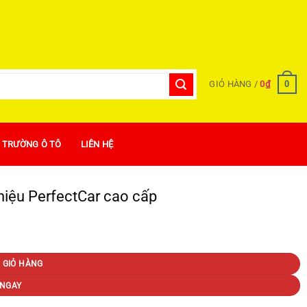
0
GIỎ HÀNG /
0
₫
Ị TRƯỜNG Ô TÔ
LIÊN HỆ
iệu PerfectCar cao cấp
 GIỎ HÀNG
NGAY