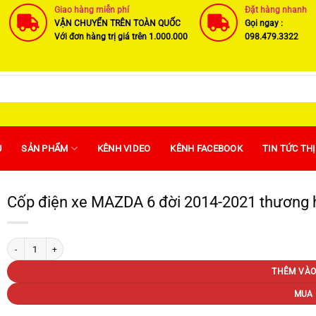
Giao hàng miễn phí
Đặt hàng nhanh
VẬN CHUYỂN TRÊN TOÀN QUỐC
Gọi ngay :
Với đơn hàng trị giá trên 1.000.000
098.479.3322
U
SẢN PHẨM
KÊNH VIDEO
KÊNH FACEBOOK
TIN TỨC TH
Cốp điện xe MAZDA 6 đời 2014-2021 thương h
Cốp điện xe MAZDA 6 đời 2014-2021 thương hiệu PerfectCar cao cấp số lượng
THÊM VÀO
MUA 