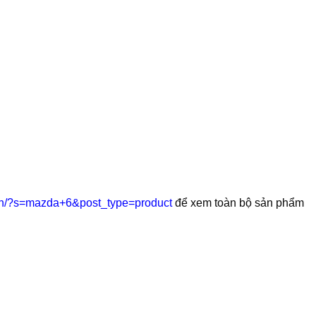
r.vn/?s=mazda+6&post_type=product
để xem toàn bộ sản phẩm