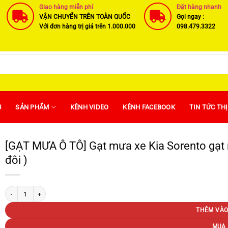
Giao hàng miễn phí
Đặt hàng nhanh
VẬN CHUYỂN TRÊN TOÀN QUỐC
Gọi ngay :
Với đơn hàng trị giá trên 1.000.000
098.479.3322
U
SẢN PHẨM
KÊNH VIDEO
KÊNH FACEBOOK
TIN TỨC TH
[GẠT MƯA Ô TÔ] Gạt mưa xe Kia Sorento gạt
đôi )
[GẠT MƯA Ô TÔ] Gạt mưa xe Kia Sorento gạt mềm không xương chính hãng Bosch (
THÊM VÀO
MUA 