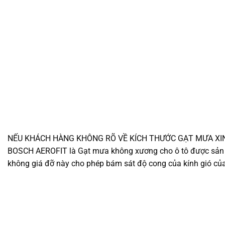
NẾU KHÁCH HÀNG KHÔNG RÕ VỀ KÍCH THƯỚC GẠT MƯA XIN HÃY
BOSCH AEROFIT là Gạt mưa không xương cho ô tô được sản x
không giá đỡ này cho phép bám sát độ cong của kính gió của cá