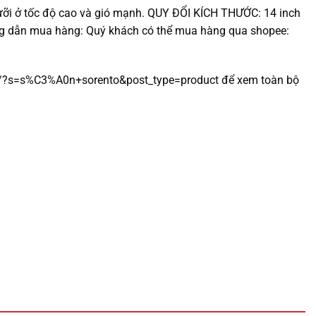
 lưỡi ở tốc độ cao và gió mạnh. QUY ĐỔI KÍCH THƯỚC: 14 inch
 dẫn mua hàng: Quý khách có thể mua hàng qua shopee:
vn/?s=s%C3%A0n+sorento&post_type=product
để xem toàn bộ