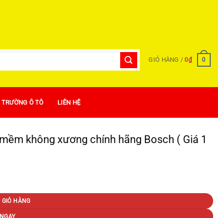
0
GIỎ HÀNG /
0
₫
Ị TRƯỜNG Ô TÔ
LIÊN HỆ
 mềm không xương chính hãng Bosch ( Giá 1
 Giá 1 đôi ) số lượng
 GIỎ HÀNG
NGAY