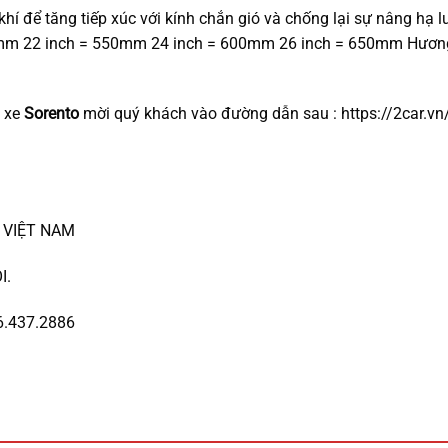
hí để tăng tiếp xúc với kính chắn gió và chống lại sự nâng hạ
mm 22 inch = 550mm 24 inch = 600mm 26 inch = 650mm Hương
o xe
Sorento
mời quý khách vào đường dẫn sau :
https://2car.
R VIỆT NAM
I.
6.437.2886