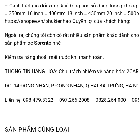
– Cánh lướt gió đối xứng khí động học sử dụng luồng không k
= 350mm 16 inch = 400mm 18 inch = 450mm 20 inch = 500
https://shopee.vn/phukienhao Quyền lợi của khách hàng:
Ngoài ra, chúng tôi còn có rất nhiều sản phẩm khác dành ch
sản phẩm xe
Sorento
nhé.
Kiểm tra hàng thoải mái truớc khi thanh toán.
THÔNG TIN HÀNG HÓA: Chịu trách nhiệm về hàng hóa: 2CA
ĐC: 14 ĐỒNG NHÂN, P ĐỒNG NHÂN, Q HAI BÀ TRƯNG, HÀ NÔ
Liên hệ: 098.479.3322 – 097.266.2008 – 0328.264.000 – 09
SẢN PHẨM CÙNG LOẠI