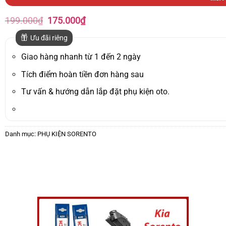
Giá
Giá
199.000
₫
175.000
₫
gốc
hiện
là:
tại
Ưu đãi riêng
199.000₫.
là:
175.000₫.
Giao hàng nhanh từ 1 đến 2 ngày
Tích điểm hoàn tiền đơn hàng sau
Tư vấn & hướng dẫn lắp đặt phụ kiện oto.
Danh mục:
PHỤ KIỆN SORENTO