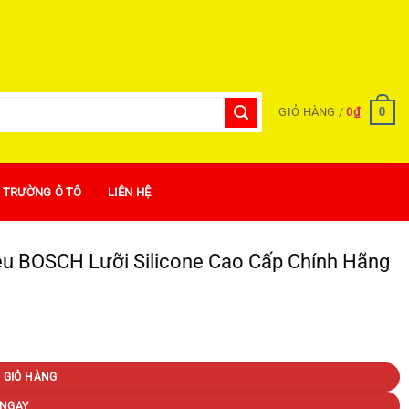
0
GIỎ HÀNG /
0
₫
Ị TRƯỜNG Ô TÔ
LIÊN HỆ
ệu BOSCH Lưỡi Silicone Cao Cấp Chính Hãng
nh Hãng size 26-14 số lượng
 GIỎ HÀNG
NGAY