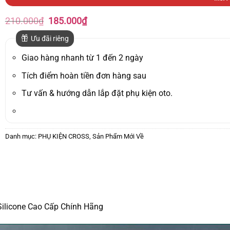
Giá
Giá
210.000
₫
185.000
₫
gốc
hiện
là:
tại
Ưu đãi riêng
210.000₫.
là:
185.000₫.
Giao hàng nhanh từ 1 đến 2 ngày
Tích điểm hoàn tiền đơn hàng sau
Tư vấn & hướng dẫn lắp đặt phụ kiện oto.
Danh mục:
PHỤ KIỆN CROSS
,
Sản Phẩm Mới Về
ilicone Cao Cấp Chính Hãng