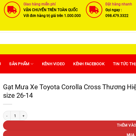
Giao hàng miễn phí
Đặt hàng nhanh
VẬN CHUYỂN TRÊN TOÀN QUỐC
Gọi ngay :
Với đơn hàng trị giá trên 1.000.000
098.479.3322
U
SẢN PHẨM
KÊNH VIDEO
KÊNH FACEBOOK
TIN TỨC TH
Gạt Mưa Xe Toyota Corolla Cross Thương Hi
size 26-14
Gạt Mưa Xe Toyota Corolla Cross Thương Hiệu BOSCH Lưỡi Silicone Cao Cấp Chí
THÊM VÀO
MUA 