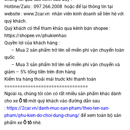
Hotline/Zalo : 097.266.2008 hoặc để lại thông tin tại
website : www.2car.vn nhân viên kinh doanh sẽ liên hệ với
quý khách.
Quý khách có thể tham khảo qua kênh bán shopee :
https://shopee.vn/phukienhao
Quyền lợi của khách hàng :
– Mua 2 sản phẩm trở lên sẽ miễn phí vận chuyển toàn
quốc
– Mua 3 sản phẩm trở lên sẽ miễn phí vận chuyển và
giảm – 5% tổng tiền trên đơn hàng
Kiểm tra hàng thoải mái truớc khi thanh toán
================================
Ngoài ra, chúng tôi còn có rất nhiều sản phẩm khác dành
cho xe
Ô tô
mời quý khách vào đường dẫn sau
:
https://2car.vn/danh-muc-san-pham/theo-ten-san-
pham/phu-kien-do-choi-dung-chung/
để xem toàn bộ sản
phẩm xe
Ô tô
nhé.