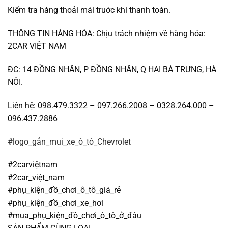
Kiểm tra hàng thoải mái truớc khi thanh toán.
THÔNG TIN HÀNG HÓA: Chịu trách nhiệm về hàng hóa:
2CAR VIỆT NAM
ĐC: 14 ĐỒNG NHÂN, P ĐỒNG NHÂN, Q HAI BÀ TRƯNG, HÀ
NÔI.
Liên hệ: 098.479.3322 – 097.266.2008 – 0328.264.000 –
096.437.2886
#logo_gắn_mui_xe_ô_tô_Chevrolet
#2carviệtnam
#2car_việt_nam
#phụ_kiện_đồ_chơi_ô_tô_giá_rẻ
#phụ_kiện_đồ_chơi_xe_hơi
#mua_phụ_kiện_đồ_chơi_ô_tô_ở_đâu