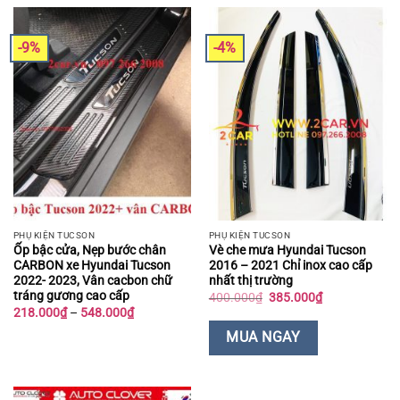
-9%
-4%
PHỤ KIỆN TUCSON
PHỤ KIỆN TUCSON
Ốp bậc cửa, Nẹp bước chân
Vè che mưa Hyundai Tucson
CARBON xe Hyundai Tucson
2016 – 2021 Chỉ inox cao cấp
2022- 2023, Vân cacbon chữ
nhất thị trường
tráng gương cao cấp
Giá
Giá
400.000
₫
385.000
₫
gốc
hiện
Khoảng
218.000
₫
–
548.000
₫
là:
tại
giá:
400.000₫.
là:
từ
MUA NGAY
385.000₫.
218.000₫
đến
548.000₫