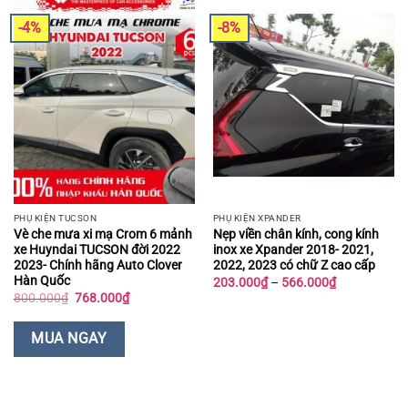
-4%
-8%
PHỤ KIỆN TUCSON
PHỤ KIỆN XPANDER
Vè che mưa xi mạ Crom 6 mảnh
Nẹp viền chân kính, cong kính
xe Huyndai TUCSON đời 2022
inox xe Xpander 2018- 2021,
2023- Chính hãng Auto Clover
2022, 2023 có chữ Z cao cấp
Hàn Quốc
Khoảng
203.000
₫
–
566.000
₫
giá:
Giá
Giá
800.000
₫
768.000
₫
từ
gốc
hiện
203.000₫
là:
tại
đến
800.000₫.
là:
MUA NGAY
566.000₫
768.000₫.