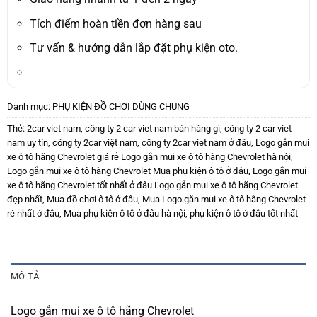
Tích điểm hoàn tiền đơn hàng sau
Tư vấn & hướng dẫn lắp đặt phụ kiện oto.
Danh mục:
PHỤ KIỆN ĐỒ CHƠI DÙNG CHUNG
Thẻ:
2car viet nam
,
công ty 2 car viet nam bán hàng gì
,
công ty 2 car viet
nam uy tín
,
công ty 2car việt nam
,
công ty 2car viet nam ở đâu
,
Logo gắn mui
xe ô tô hãng Chevrolet giá rẻ Logo gắn mui xe ô tô hãng Chevrolet hà nội
,
Logo gắn mui xe ô tô hãng Chevrolet Mua phụ kiện ô tô ở đâu
,
Logo gắn mui
xe ô tô hãng Chevrolet tốt nhất ở đâu Logo gắn mui xe ô tô hãng Chevrolet
đẹp nhất
,
Mua đồ chơi ô tô ở đâu
,
Mua Logo gắn mui xe ô tô hãng Chevrolet
rẻ nhất ở đâu
,
Mua phụ kiện ô tô ở đâu hà nội
,
phụ kiện ô tô ở đâu tốt nhất
MÔ TẢ
Logo gắn mui xe ô tô hãng Chevrolet