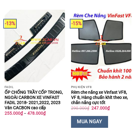
-13%
-15%
FADIL
PHỤ KIỆN VF8
ỐP CHỐNG TRẦY CỐP TRONG,
Rèm che nắng xe Vinfast VF8,
NGOÀI CARBON XE VINFAST
VF 8, Hàng chuẩn khít theo xe,
FADIL 2018- 2021,2022, 2023
chắn nắng cực tốt
Vân CACBON cao cấp
Giá
Giá
290.000
₫
247.000
₫
gốc
hiện
Khoảng
255.000
₫
–
478.000
₫
là:
tại
giá:
290.000₫.
là:
từ
MUA NGAY
247.000₫.
255.000₫
đến
478.000₫