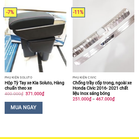
of
5
-7%
-11%
PHỤ KIỆN SOLUTO
PHỤ KIỆN CIVIC
Hộp Tỳ Tay xe Kia Soluto, Hàng
Chống trầy cốp trong, ngoài xe
chuẩn theo xe
Honda Civic 2016- 2021 chất
liệu Inox sáng bóng
Giá
Giá
400.000
₫
371.000
₫
gốc
hiện
Khoảng
251.000
₫
–
467.000
₫
là:
tại
giá:
400.000₫.
là:
từ
MUA NGAY
371.000₫.
251.000₫
đến
467.000₫