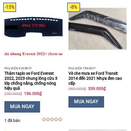
-15%
-8%
PHỤ KIỆN EVEREST
PHỤ KIỆN TRANSIT
Thảm taplo xe Ford Everest
Vè che mưa xe Ford Transit
2022, 2023 nhung lông cừu 3
2014 đến 2021 Nhựa đen cao
lớp chống nắng, chống nóng
cấp
hiệu quả
Giá
Giá
369.000
₫
339.000
₫
gốc
hiện
Giá
Giá
230.000
₫
196.000
₫
là:
tại
gốc
hiện
369.000₫.
là:
là:
tại
MUA NGAY
339.000₫.
230.000₫.
là:
MUA NGAY
196.000₫.
1 đã bán
0
out