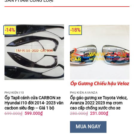
SẢN PHẨM CÙNG LOẠI
-14%
-18%
PHỤ KIỆN I10
PHỤ KIỆN AVANZA
Ốp Tapli cánh cửa CARBON xe
Ốp gáo gương xe Toyota Veloz,
Hyundai I10 đời 2014- 2023 vân
Avanza 2022 2023 mạ crom
cacbon siêu đẹp – Giá 1 bộ
cao cấp chống xước cho xe
Giá
Giá
Giá
Giá
699.000
₫
599.000
₫
280.000
₫
231.000
₫
gốc
hiện
gốc
hiện
là:
tại
là:
tại
699.000₫.
là:
280.000₫.
là:
MUA NGAY
599.000₫.
231.000₫.