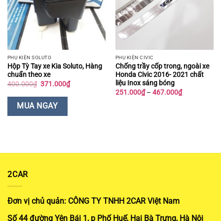
PHỤ KIỆN SOLUTO
PHỤ KIỆN CIVIC
Hộp Tỳ Tay xe Kia Soluto, Hàng
Chống trầy cốp trong, ngoài xe
chuẩn theo xe
Honda Civic 2016- 2021 chất
liệu Inox sáng bóng
Giá
Giá
400.000
₫
371.000
₫
gốc
hiện
Khoảng
251.000
₫
–
467.000
₫
là:
tại
giá:
400.000₫.
là:
từ
MUA NGAY
371.000₫.
251.000₫
đến
467.000₫
2CAR
Đơn vị chủ quản: CÔNG TY TNHH 2CAR Việt Nam
Số 44 đường Yên Bái 1, p Phố Huế, Hai Bà Trưng, Hà Nội