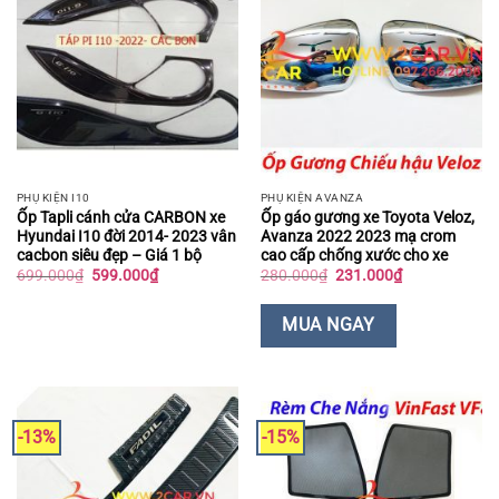
PHỤ KIỆN I10
PHỤ KIỆN AVANZA
Ốp Tapli cánh cửa CARBON xe
Ốp gáo gương xe Toyota Veloz,
Hyundai I10 đời 2014- 2023 vân
Avanza 2022 2023 mạ crom
cacbon siêu đẹp – Giá 1 bộ
cao cấp chống xước cho xe
Giá
Giá
Giá
Giá
699.000
₫
599.000
₫
280.000
₫
231.000
₫
gốc
hiện
gốc
hiện
là:
tại
là:
tại
699.000₫.
là:
280.000₫.
là:
MUA NGAY
599.000₫.
231.000₫.
-13%
-15%