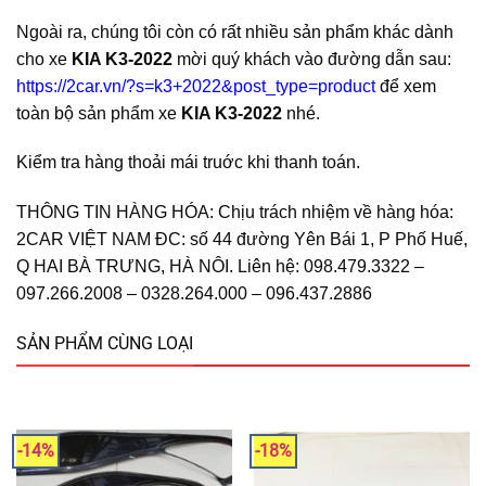
Ngoài ra, chúng tôi còn có rất nhiều sản phẩm khác dành
cho xe
KIA K3-2022
mời quý khách vào đường dẫn sau:
https://2car.vn/?s=k3+2022&post_type=product
để xem
toàn bộ sản phẩm xe
KIA K3-2022
nhé.
Kiểm tra hàng thoải mái truớc khi thanh toán.
THÔNG TIN HÀNG HÓA: Chịu trách nhiệm về hàng hóa:
2CAR VIỆT NAM ĐC: số 44 đường Yên Bái 1, P Phố Huế,
Q HAI BÀ TRƯNG, HÀ NÔI. Liên hệ: 098.479.3322 –
097.266.2008 – 0328.264.000 – 096.437.2886
SẢN PHẨM CÙNG LOẠI
-14%
-18%