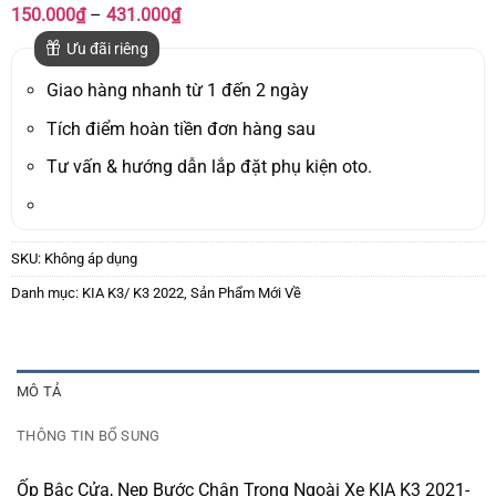
Khoảng
150.000
₫
–
431.000
₫
giá:
từ
Ưu đãi riêng
150.000₫
đến
Giao hàng nhanh từ 1 đến 2 ngày
431.000₫
Tích điểm hoàn tiền đơn hàng sau
Tư vấn & hướng dẫn lắp đặt phụ kiện oto.
SKU:
Không áp dụng
Danh mục:
KIA K3/ K3 2022
,
Sản Phẩm Mới Về
MÔ TẢ
THÔNG TIN BỔ SUNG
Ốp Bậc Cửa, Nẹp Bước Chân Trong Ngoài Xe KIA K3 2021-