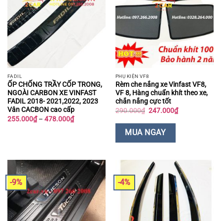
FADIL
PHỤ KIỆN VF8
ỐP CHỐNG TRẦY CỐP TRONG,
Rèm che nắng xe Vinfast VF8,
NGOÀI CARBON XE VINFAST
VF 8, Hàng chuẩn khít theo xe,
FADIL 2018- 2021,2022, 2023
chắn nắng cực tốt
Vân CACBON cao cấp
Giá
Giá
290.000
₫
247.000
₫
gốc
hiện
Khoảng
255.000
₫
–
478.000
₫
là:
tại
giá:
290.000₫.
là:
từ
MUA NGAY
247.000₫.
255.000₫
đến
478.000₫
-9%
-4%