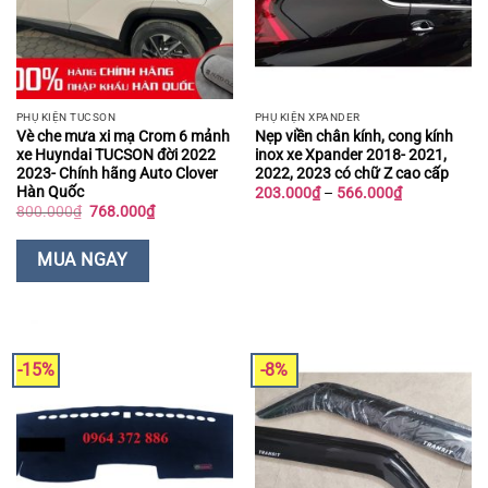
PHỤ KIỆN TUCSON
PHỤ KIỆN XPANDER
Vè che mưa xi mạ Crom 6 mảnh
Nẹp viền chân kính, cong kính
xe Huyndai TUCSON đời 2022
inox xe Xpander 2018- 2021,
2023- Chính hãng Auto Clover
2022, 2023 có chữ Z cao cấp
Hàn Quốc
Khoảng
203.000
₫
–
566.000
₫
giá:
Giá
Giá
800.000
₫
768.000
₫
từ
gốc
hiện
203.000₫
là:
tại
đến
800.000₫.
là:
MUA NGAY
566.000₫
768.000₫.
-15%
-8%