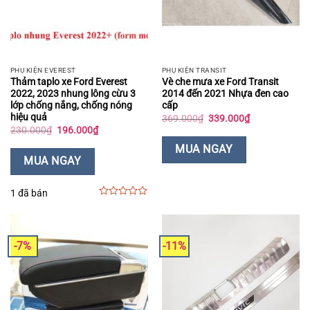
PHỤ KIỆN EVEREST
PHỤ KIỆN TRANSIT
Thảm taplo xe Ford Everest
Vè che mưa xe Ford Transit
2022, 2023 nhung lông cừu 3
2014 đến 2021 Nhựa đen cao
lớp chống nắng, chống nóng
cấp
hiệu quả
Giá
Giá
369.000
₫
339.000
₫
gốc
hiện
Giá
Giá
230.000
₫
196.000
₫
là:
tại
gốc
hiện
369.000₫.
là:
là:
tại
MUA NGAY
339.000₫.
230.000₫.
là:
MUA NGAY
196.000₫.
1 đã bán
0
out
of
5
-7%
-11%