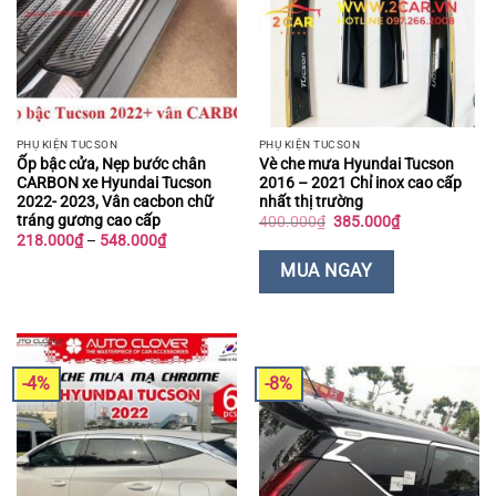
PHỤ KIỆN TUCSON
PHỤ KIỆN TUCSON
Ốp bậc cửa, Nẹp bước chân
Vè che mưa Hyundai Tucson
CARBON xe Hyundai Tucson
2016 – 2021 Chỉ inox cao cấp
2022- 2023, Vân cacbon chữ
nhất thị trường
tráng gương cao cấp
Giá
Giá
400.000
₫
385.000
₫
gốc
hiện
Khoảng
218.000
₫
–
548.000
₫
là:
tại
giá:
400.000₫.
là:
từ
MUA NGAY
385.000₫.
218.000₫
đến
548.000₫
-4%
-8%