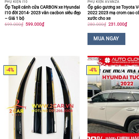
PHỤ KIỆN I10
PHỤ KIỆN AVANZA
Ốp Tapli cánh cửa CARBON xe Hyundai
Ốp gáo gương xe Toyota V
I10 đời 2014- 2023 vân cacbon siêu đẹp
2022 2023 mạ crom cao c
– Giá 1 bộ
xước cho xe
Giá
Giá
Giá
Giá
699.000
₫
599.000
₫
280.000
₫
231.000
₫
gốc
hiện
gốc
hiện
là:
tại
là:
tại
699.000₫.
là:
280.000₫.
là:
MUA NGAY
599.000₫.
231.0
-4%
-4%