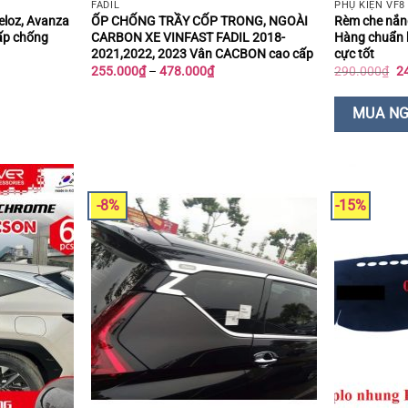
FADIL
PHỤ KIỆN VF8
eloz, Avanza
ỐP CHỐNG TRẦY CỐP TRONG, NGOÀI
Rèm che nắng
ấp chống
CARBON XE VINFAST FADIL 2018-
Hàng chuẩn k
2021,2022, 2023 Vân CACBON cao cấp
cực tốt
Khoảng
Gi
255.000
₫
–
478.000
₫
290.000
₫
2
giá:
g
từ
là:
255.000₫
29
MUA N
00₫.
đến
478.000₫
-8%
-15%