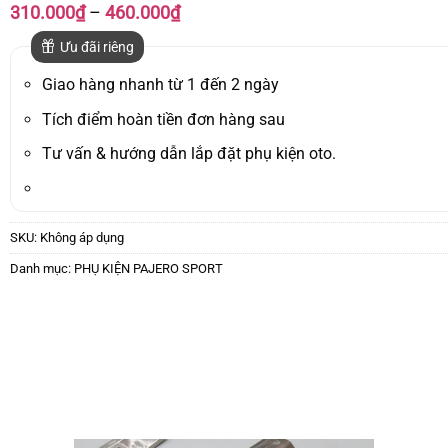
Khoảng
310.000
₫
–
460.000
₫
giá:
từ
Ưu đãi riêng
310.000₫
đến
Giao hàng nhanh từ 1 đến 2 ngày
460.000₫
Tích điểm hoàn tiền đơn hàng sau
Tư vấn & hướng dẫn lắp đặt phụ kiện oto.
SKU:
Không áp dụng
Danh mục:
PHỤ KIỆN PAJERO SPORT