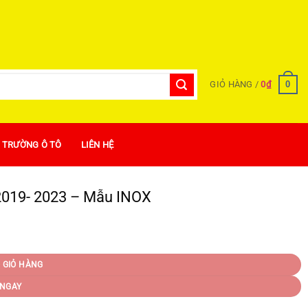
0
GIỎ HÀNG /
0
₫
Ị TRƯỜNG Ô TÔ
LIÊN HỆ
 2019- 2023 – Mẫu INOX
 GIỎ HÀNG
NGAY