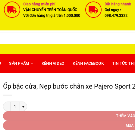
Giao hàng miễn phí
Đặt hàng nhanh
VẬN CHUYỂN TRÊN TOÀN QUỐC
Gọi ngay :
Với đơn hàng trị giá trên 1.000.000
098.479.3322
U
SẢN PHẨM
KÊNH VIDEO
KÊNH FACEBOOK
TIN TỨC TH
Ốp bậc cửa, Nẹp bước chân xe Pajero Sport
Ốp bậc cửa, Nẹp bước chân xe Pajero Sport 2019- 2023 – Mẫu INOX số lượng
THÊM VÀO
MUA 