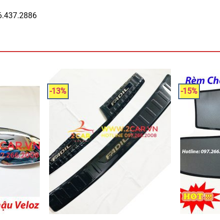
6.437.2886
-13%
-15%