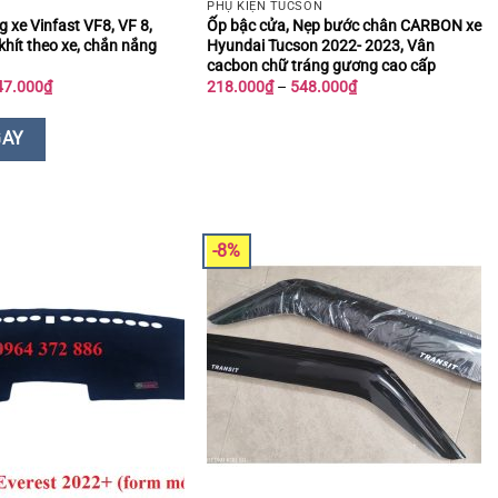
PHỤ KIỆN TUCSON
 xe Vinfast VF8, VF 8,
Ốp bậc cửa, Nẹp bước chân CARBON xe
hít theo xe, chắn nắng
Hyundai Tucson 2022- 2023, Vân
cacbon chữ tráng gương cao cấp
á
Giá
Khoảng
47.000
₫
218.000
₫
–
548.000
₫
ốc
hiện
giá:
tại
từ
0.000₫.
là:
218.000₫
GAY
247.000₫.
đến
548.000₫
-8%