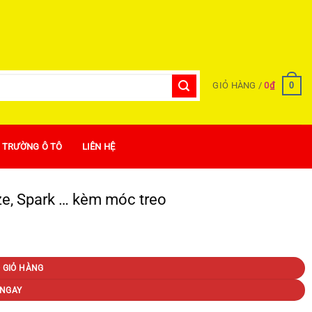
0
GIỎ HÀNG /
0
₫
Ị TRƯỜNG Ô TÔ
LIÊN HỆ
e, Spark … kèm móc treo
 GIỎ HÀNG
NGAY