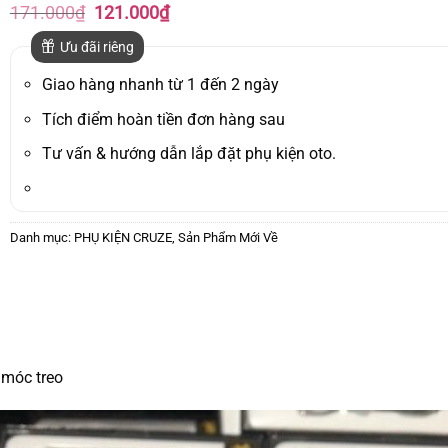
Giá
Giá
171.000
₫
121.000
₫
gốc
hiện
là:
tại
Ưu đãi riêng
171.000₫.
là:
121.000₫.
Giao hàng nhanh từ 1 đến 2 ngày
Tích điểm hoàn tiền đơn hàng sau
Tư vấn & hướng dẫn lắp đặt phụ kiện oto.
Danh mục:
PHỤ KIỆN CRUZE
,
Sản Phẩm Mới Về
 móc treo