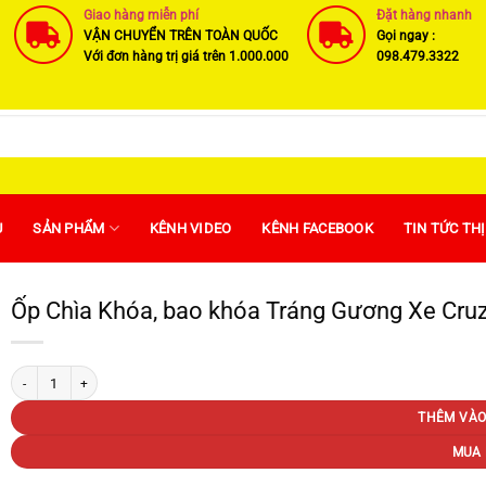
Giao hàng miễn phí
Đặt hàng nhanh
VẬN CHUYỂN TRÊN TOÀN QUỐC
Gọi ngay :
Với đơn hàng trị giá trên 1.000.000
098.479.3322
U
SẢN PHẨM
KÊNH VIDEO
KÊNH FACEBOOK
TIN TỨC TH
Ốp Chìa Khóa, bao khóa Tráng Gương Xe Cruz
Ốp Chìa Khóa, bao khóa Tráng Gương Xe Cruze, Spark ... kèm móc treo số lượng
THÊM VÀO
MUA 