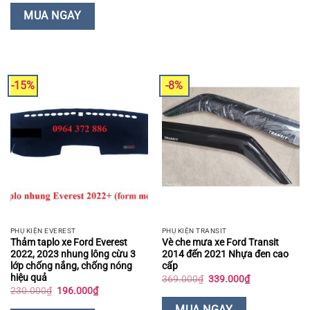
là:
tại
đến
800.000₫.
là:
MUA NGAY
566.000₫
768.000₫.
-15%
-8%
PHỤ KIỆN EVEREST
PHỤ KIỆN TRANSIT
Thảm taplo xe Ford Everest
Vè che mưa xe Ford Transit
2022, 2023 nhung lông cừu 3
2014 đến 2021 Nhựa đen cao
lớp chống nắng, chống nóng
cấp
hiệu quả
Giá
Giá
369.000
₫
339.000
₫
gốc
hiện
Giá
Giá
230.000
₫
196.000
₫
là:
tại
gốc
hiện
369.000₫.
là:
là:
tại
MUA NGAY