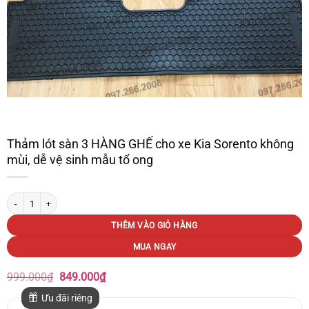
Thảm lót sàn 3 HÀNG GHẾ cho xe Kia Sorento không
mùi, dễ vệ sinh mẫu tổ ong
Thảm lót sàn 3 HÀNG GHẾ cho xe Kia Sorento không mùi, dễ vệ sinh mẫu tổ ong
THÊM VÀO GIỎ HÀNG
MUA NGAY
Giá
Giá
999.000
₫
849.000
₫
gốc
hiện
là:
tại
Ưu đãi riêng