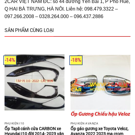
2CAR VIỆT NAM ĐC: số 44 đường Yên Bái 1, P Phố Huế,
Q HAI BÀ TRƯNG, HÀ NÔI. Liên hệ: 098.479.3322 –
097.266.2008 – 0328.264.000 – 096.437.2886
SẢN PHẨM CÙNG LOẠI
-14%
-18%
PHỤ KIỆN I10
PHỤ KIỆN AVANZA
Ốp Tapli cánh cửa CARBON xe
Ốp gáo gương xe Toyota Veloz,
Hyundai I10 đời 2014- 2023 vân
Avanza 2022 2023 mạ crom