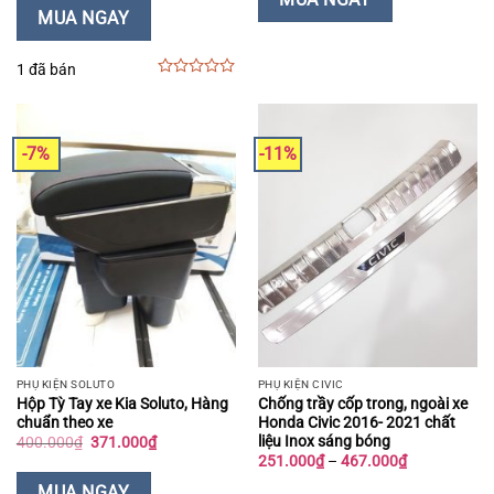
339.000₫.
230.000₫.
là:
MUA NGAY
196.000₫.
1 đã bán
0
out
of
5
-7%
-11%
PHỤ KIỆN SOLUTO
PHỤ KIỆN CIVIC
Hộp Tỳ Tay xe Kia Soluto, Hàng
Chống trầy cốp trong, ngoài xe
chuẩn theo xe
Honda Civic 2016- 2021 chất
liệu Inox sáng bóng
Giá
Giá
400.000
₫
371.000
₫
gốc
hiện
Khoảng
251.000
₫
–
467.000
₫
là:
tại
giá:
400.000₫.
là:
từ
MUA NGAY