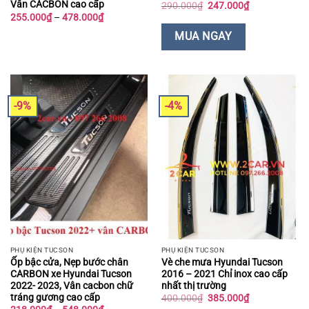
Vân CACBON cao cấp
Giá
Giá
290.000
₫
247.000
₫
gốc
hiện
Khoảng
255.000
₫
–
478.000
₫
là:
tại
giá:
290.000₫.
là:
từ
MUA NGAY
247.000₫.
255.000₫
đến
478.000₫
-9%
-4%
PHỤ KIỆN TUCSON
PHỤ KIỆN TUCSON
Ốp bậc cửa, Nẹp bước chân
Vè che mưa Hyundai Tucson
CARBON xe Hyundai Tucson
2016 – 2021 Chỉ inox cao cấp
2022- 2023, Vân cacbon chữ
nhất thị trường
tráng gương cao cấp
Giá
Giá
400.000
₫
385.000
₫
gốc
hiện