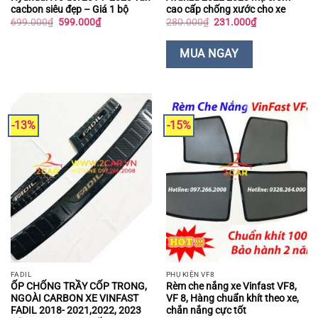
cacbon siêu đẹp – Giá 1 bộ
cao cấp chống xước cho xe
Giá
Giá
Giá
Giá
699.000
₫
599.000
₫
280.000
₫
231.000
₫
gốc
hiện
gốc
hiện
là:
tại
là:
tại
699.000₫.
là:
280.000₫.
là:
MUA NGAY
599.000₫.
231.000₫.
-13%
-15%
FADIL
PHỤ KIỆN VF8
ỐP CHỐNG TRẦY CỐP TRONG,
Rèm che nắng xe Vinfast VF8,
NGOÀI CARBON XE VINFAST
VF 8, Hàng chuẩn khít theo xe,
FADIL 2018- 2021,2022, 2023
chắn nắng cực tốt