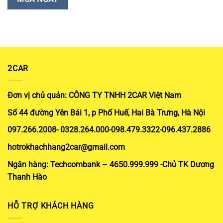
371.000₫.
251.000₫
đến
467.000₫
2CAR
Đơn vị chủ quản: CÔNG TY TNHH 2CAR Việt Nam
Số 44 đường Yên Bái 1, p Phố Huế, Hai Bà Trưng, Hà Nội
097.266.2008- 0328.264.000-098.479.3322-096.437.2886
hotrokhachhang2car@gmail.com
Ngân hàng: Techcombank – 4650.999.999 -Chủ TK Dương
Thanh Hào
HỖ TRỢ KHÁCH HÀNG