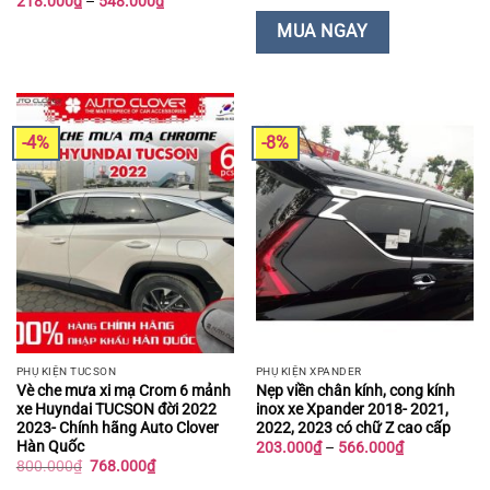
Khoảng
218.000
₫
–
548.000
₫
là:
tại
giá:
400.000₫.
là:
từ
MUA NGAY
385.000₫.
218.000₫
đến
548.000₫
-4%
-8%
PHỤ KIỆN TUCSON
PHỤ KIỆN XPANDER
Vè che mưa xi mạ Crom 6 mảnh
Nẹp viền chân kính, cong kính
xe Huyndai TUCSON đời 2022
inox xe Xpander 2018- 2021,
2023- Chính hãng Auto Clover
2022, 2023 có chữ Z cao cấp
Hàn Quốc
Khoảng
203.000
₫
–
566.000
₫
giá:
Giá
Giá
800.000
₫
768.000
₫
từ
gốc
hiện
203.000₫