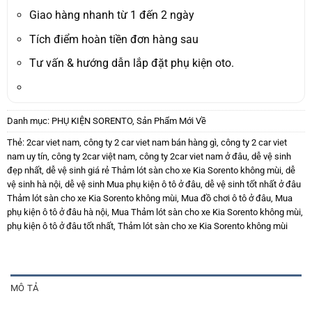
999.000₫.
là:
849.000₫.
Giao hàng nhanh từ 1 đến 2 ngày
Tích điểm hoàn tiền đơn hàng sau
Tư vấn & hướng dẫn lắp đặt phụ kiện oto.
Danh mục:
PHỤ KIỆN SORENTO
,
Sản Phẩm Mới Về
Thẻ:
2car viet nam
,
công ty 2 car viet nam bán hàng gì
,
công ty 2 car viet
nam uy tín
,
công ty 2car việt nam
,
công ty 2car viet nam ở đâu
,
dễ vệ sinh
đẹp nhất
,
dễ vệ sinh giá rẻ Thảm lót sàn cho xe Kia Sorento không mùi
,
dễ
vệ sinh hà nội
,
dễ vệ sinh Mua phụ kiện ô tô ở đâu
,
dễ vệ sinh tốt nhất ở đâu
Thảm lót sàn cho xe Kia Sorento không mùi
,
Mua đồ chơi ô tô ở đâu
,
Mua
phụ kiện ô tô ở đâu hà nội
,
Mua Thảm lót sàn cho xe Kia Sorento không mùi
,
phụ kiện ô tô ở đâu tốt nhất
,
Thảm lót sàn cho xe Kia Sorento không mùi
MÔ TẢ