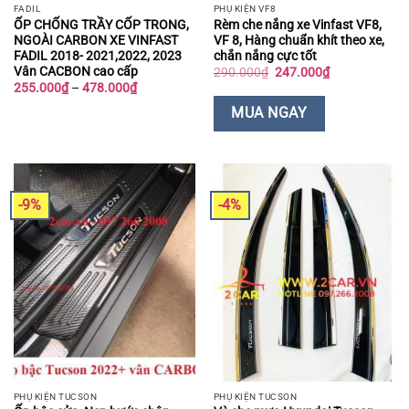
FADIL
PHỤ KIỆN VF8
ỐP CHỐNG TRẦY CỐP TRONG,
Rèm che nắng xe Vinfast VF8,
NGOÀI CARBON XE VINFAST
VF 8, Hàng chuẩn khít theo xe,
FADIL 2018- 2021,2022, 2023
chắn nắng cực tốt
Vân CACBON cao cấp
Giá
Giá
290.000
₫
247.000
₫
gốc
hiện
Khoảng
255.000
₫
–
478.000
₫
là:
tại
giá:
290.000₫.
là:
từ
MUA NGAY
247.000₫.
255.000₫
đến
478.000₫
-9%
-4%
PHỤ KIỆN TUCSON
PHỤ KIỆN TUCSON