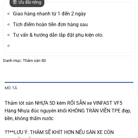
là:
tại
Ưu đãi riêng
1.500.000₫.
là:
1.289.000₫.
Giao hàng nhanh từ 1 đến 2 ngày
Tích điểm hoàn tiền đơn hàng sau
Tư vấn & hướng dẫn lắp đặt phụ kiện oto.
Danh mục:
Thảm sàn 5D
MÔ TẢ
Thảm lót sàn NHỰA 5D kèm RỐI SẴN xe VINFAST VF5
Hàng Nhựa đúc nguyên khối KHÔNG TRÀN VIỀN TPE đẹp,
bền, không thấm nước
??**LƯU Ý: THẢM SẼ KHÍT HƠN NẾU SÀN XE CÒN