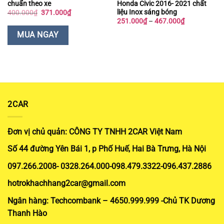
chuẩn theo xe
Honda Civic 2016- 2021 chất
liệu Inox sáng bóng
Giá
Giá
400.000
₫
371.000
₫
gốc
hiện
Khoảng
251.000
₫
–
467.000
₫
là:
tại
giá:
400.000₫.
là:
từ
MUA NGAY
371.000₫.
251.000₫
đến
467.000₫
2CAR
Đơn vị chủ quản: CÔNG TY TNHH 2CAR Việt Nam
Số 44 đường Yên Bái 1, p Phố Huế, Hai Bà Trưng, Hà Nội
097.266.2008- 0328.264.000-098.479.3322-096.437.2886
hotrokhachhang2car@gmail.com
Ngân hàng: Techcombank – 4650.999.999 -Chủ TK Dương
Thanh Hào