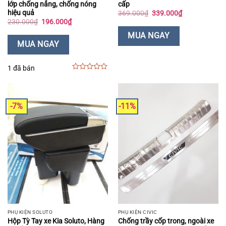
lớp chống nắng, chống nóng
cấp
hiệu quả
Giá
Giá
369.000
₫
339.000
₫
gốc
hiện
Giá
Giá
230.000
₫
196.000
₫
là:
tại
gốc
hiện
369.000₫.
là:
là:
tại
MUA NGAY
339.000₫.
230.000₫.
là:
MUA NGAY
196.000₫.
1 đã bán
0
out
of
5
-7%
-11%
PHỤ KIỆN SOLUTO
PHỤ KIỆN CIVIC
Hộp Tỳ Tay xe Kia Soluto, Hàng
Chống trầy cốp trong, ngoài xe