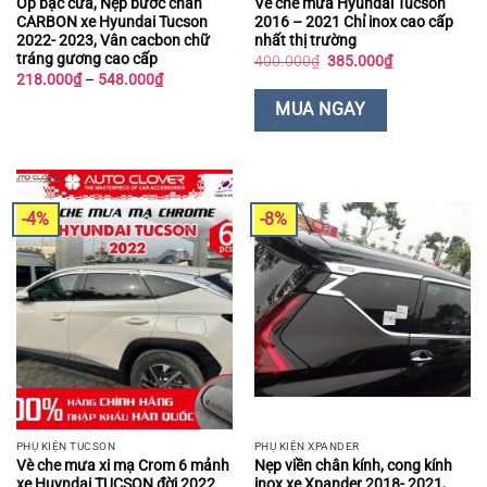
Ốp bậc cửa, Nẹp bước chân
Vè che mưa Hyundai Tucson
CARBON xe Hyundai Tucson
2016 – 2021 Chỉ inox cao cấp
2022- 2023, Vân cacbon chữ
nhất thị trường
tráng gương cao cấp
Giá
Giá
400.000
₫
385.000
₫
gốc
hiện
Khoảng
218.000
₫
–
548.000
₫
là:
tại
giá:
400.000₫.
là:
từ
MUA NGAY
385.000₫.
218.000₫
đến
548.000₫
-4%
-8%
PHỤ KIỆN TUCSON
PHỤ KIỆN XPANDER
Vè che mưa xi mạ Crom 6 mảnh
Nẹp viền chân kính, cong kính
xe Huyndai TUCSON đời 2022
inox xe Xpander 2018- 2021,