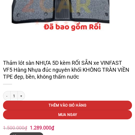
Thảm lót sàn NHỰA 5D kèm RỐI SẴN xe VINFAST
VF5 Hàng Nhựa đúc nguyên khối KHÔNG TRÀN VIỀN
TPE đẹp, bền, không thấm nước
Thảm lót sàn NHỰA 5D kèm RỐI SẴN xe VINFAST VF5 Hàng Nhựa đúc nguyên kh
THÊM VÀO GIỎ HÀNG
MUA NGAY
Giá
Giá
1.500.000
₫
1.289.000
₫
gốc
hiện