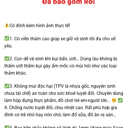
Có đính kèm hình ảnh thực tế!
1. Có viền thảm cao giúp xe giữ vệ sinh tối đa cho xế
yêu.
2. Cực dễ vệ sinh khi bụi bẩn, ướt… Dùng lâu không bị
thấm ướt thấm bụi gây ẩm mốc có mùi hôi như các loại
thảm khác.
3. Không mùi độc hại (TPV là nhựa gốc, nguyên sinh
chưa tái chế) an toàn cho sức khoẻ tuyệt đối. Chuyên dùng
làm hộp đựng thực phẩm, đồ chơi trẻ em-người lớn…
4. Chống nước tuyệt đối, chịu nhiệt cao. Rất phù hợp gia
đình có trẻ nhỏ hay nôn chớ, làm đổ sữa, đồ ăn ra sàn…
5. Bao bền chắc không xô lệch dù 1mm (dùng máy Scan