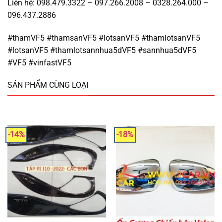
Liên hệ: 098.479.3322 – 097.266.2008 – 0328.264.000 –
096.437.2886
#thamVF5 #thamsanVF5 #lotsanVF5 #thamlotsanVF5
#lotsanVF5 #thamlotsannhua5dVF5 #sannhua5dVF5
#VF5 #vinfastVF5
SẢN PHẨM CÙNG LOẠI
-14%
-18%