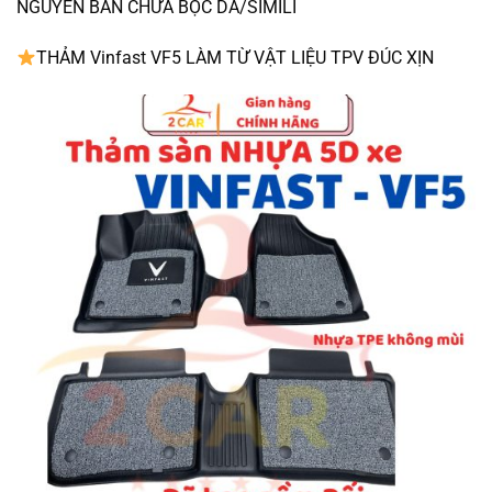
NGUYÊN BẢN CHƯA BỌC DA/SIMILI
THẢM Vinfast VF5 LÀM TỪ VẬT LIỆU TPV ĐÚC XỊN