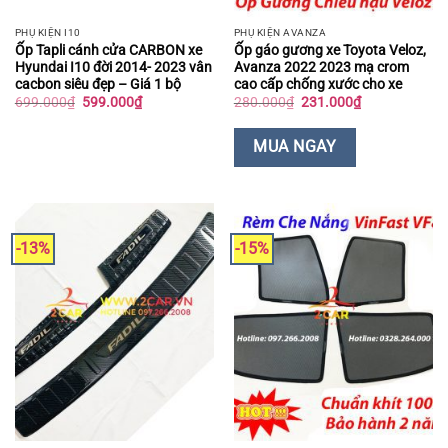
PHỤ KIỆN I10
PHỤ KIỆN AVANZA
Ốp Tapli cánh cửa CARBON xe
Ốp gáo gương xe Toyota Veloz,
Hyundai I10 đời 2014- 2023 vân
Avanza 2022 2023 mạ crom
cacbon siêu đẹp – Giá 1 bộ
cao cấp chống xước cho xe
Giá
Giá
Giá
Giá
699.000
₫
599.000
₫
280.000
₫
231.000
₫
gốc
hiện
gốc
hiện
là:
tại
là:
tại
699.000₫.
là:
280.000₫.
là:
MUA NGAY
599.000₫.
231.000₫.
-13%
-15%