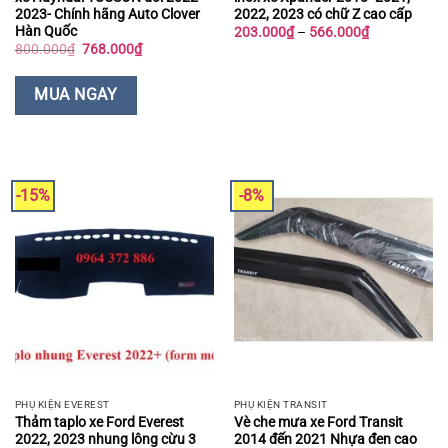
2023- Chính hãng Auto Clover
2022, 2023 có chữ Z cao cấp
Hàn Quốc
Khoảng
203.000
₫
–
566.000
₫
giá:
Giá
Giá
800.000
₫
768.000
₫
từ
gốc
hiện
203.000₫
là:
tại
đến
800.000₫.
là:
MUA NGAY
566.000₫
768.000₫.
-15%
-8%
PHỤ KIỆN EVEREST
PHỤ KIỆN TRANSIT
Thảm taplo xe Ford Everest
Vè che mưa xe Ford Transit
2022, 2023 nhung lông cừu 3
2014 đến 2021 Nhựa đen cao