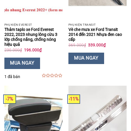
PHỤ KIỆN EVEREST
PHỤ KIỆN TRANSIT
Thảm taplo xe Ford Everest
Vè che mưa xe Ford Transit
2022, 2023 nhung lông cừu 3
2014 đến 2021 Nhựa đen cao
lớp chống nắng, chống nóng
cấp
hiệu quả
Giá
Giá
369.000
₫
339.000
₫
gốc
hiện
Giá
Giá
230.000
₫
196.000
₫
là:
tại
gốc
hiện
369.000₫.
là:
là:
tại
MUA NGAY
339.000₫.
230.000₫.
là:
MUA NGAY
196.000₫.
1 đã bán
0
out
of
5
-7%
-11%