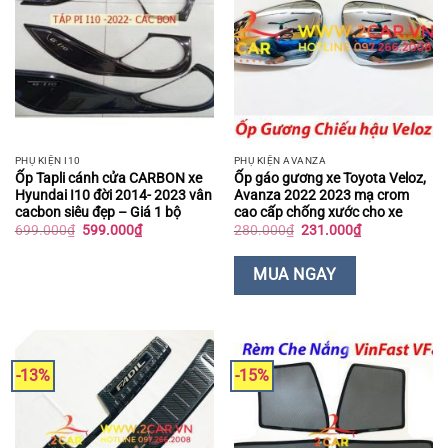
PHỤ KIỆN I10
PHỤ KIỆN AVANZA
Ốp Tapli cánh cửa CARBON xe
Ốp gáo gương xe Toyota Veloz,
Hyundai I10 đời 2014- 2023 vân
Avanza 2022 2023 mạ crom
cacbon siêu đẹp – Giá 1 bộ
cao cấp chống xước cho xe
Giá
Giá
Giá
Giá
699.000
₫
599.000
₫
280.000
₫
231.000
₫
gốc
hiện
gốc
hiện
là:
tại
là:
tại
699.000₫.
là:
280.000₫.
là:
MUA NGAY
599.000₫.
231.000₫.
-13%
-15%