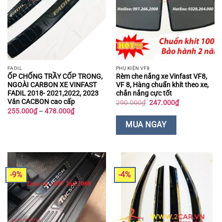
FADIL
PHỤ KIỆN VF8
ỐP CHỐNG TRẦY CỐP TRONG,
Rèm che nắng xe Vinfast VF8,
NGOÀI CARBON XE VINFAST
VF 8, Hàng chuẩn khít theo xe,
FADIL 2018- 2021,2022, 2023
chắn nắng cực tốt
Vân CACBON cao cấp
Giá
Giá
290.000
₫
247.000
₫
gốc
hiện
Khoảng
255.000
₫
–
478.000
₫
là:
tại
giá:
290.000₫.
là:
từ
MUA NGAY
247.000₫.
255.000₫
đến
478.000₫
-9%
-4%