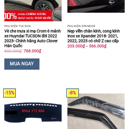
PHỤ KIỆN TUCSON
PHỤ KIỆN XPANDER
Vè che mưa xi mạ Crom 6 mảnh
Nẹp viền chân kính, cong kính
xe Huyndai TUCSON đời 2022
inox xe Xpander 2018- 2021,
2023- Chính hãng Auto Clover
2022, 2023 có chữ Z cao cấp
Hàn Quốc
Khoảng
203.000
₫
–
566.000
₫
giá:
Giá
Giá
800.000
₫
768.000
₫
từ
gốc
hiện
203.000₫
là:
tại
đến
800.000₫.
là:
MUA NGAY
566.000₫
768.000₫.
-15%
-8%