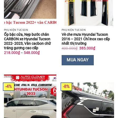
PHỤ KIỆN TUCSON
PHỤ KIỆN TUCSON
Ốp bậc cửa, Nẹp bước chân
Vè che mưa Hyundai Tucson
CARBON xe Hyundai Tucson
2016 – 2021 Chỉ inox cao cấp
2022- 2023, Vân cacbon chữ
nhất thị trường
tráng gương cao cấp
Giá
Giá
400.000
₫
385.000
₫
gốc
hiện
Khoảng
218.000
₫
–
548.000
₫
là:
tại
giá:
400.000₫.
là:
từ
MUA NGAY
385.000₫.
218.000₫
đến
548.000₫
-4%
-8%