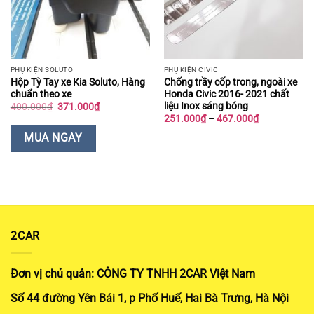
PHỤ KIỆN SOLUTO
PHỤ KIỆN CIVIC
Hộp Tỳ Tay xe Kia Soluto, Hàng
Chống trầy cốp trong, ngoài xe
chuẩn theo xe
Honda Civic 2016- 2021 chất
liệu Inox sáng bóng
Giá
Giá
400.000
₫
371.000
₫
gốc
hiện
Khoảng
251.000
₫
–
467.000
₫
là:
tại
giá:
400.000₫.
là:
từ
MUA NGAY
371.000₫.
251.000₫
đến
467.000₫
2CAR
Đơn vị chủ quản: CÔNG TY TNHH 2CAR Việt Nam
Số 44 đường Yên Bái 1, p Phố Huế, Hai Bà Trưng, Hà Nội