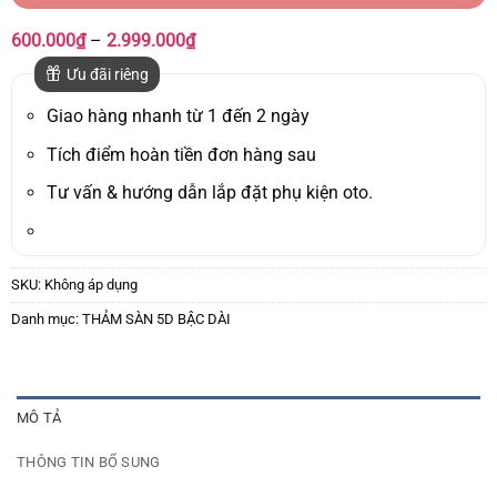
Khoảng
600.000
₫
–
2.999.000
₫
giá:
từ
Ưu đãi riêng
600.000₫
đến
Giao hàng nhanh từ 1 đến 2 ngày
2.999.000₫
Tích điểm hoàn tiền đơn hàng sau
Tư vấn & hướng dẫn lắp đặt phụ kiện oto.
SKU:
Không áp dụng
Danh mục:
THẢM SÀN 5D BẬC DÀI
MÔ TẢ
THÔNG TIN BỔ SUNG