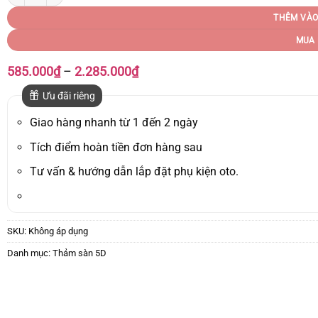
THÊM VÀO
MUA 
Khoảng
585.000
₫
–
2.285.000
₫
giá:
từ
Ưu đãi riêng
585.000₫
đến
Giao hàng nhanh từ 1 đến 2 ngày
2.285.000₫
Tích điểm hoàn tiền đơn hàng sau
Tư vấn & hướng dẫn lắp đặt phụ kiện oto.
SKU:
Không áp dụng
Danh mục:
Thảm sàn 5D