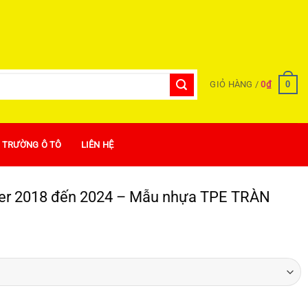
0
GIỎ HÀNG /
0
₫
Ị TRƯỜNG Ô TÔ
LIÊN HỆ
der 2018 đến 2024 – Mẫu nhựa TPE TRÀN
RÀN VIỀN - 3 hàng ghế cao cấp số lượng