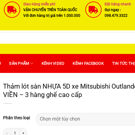
Giao hàng miễn phí
Đặt hàng nhanh
VẬN CHUYỂN TRÊN TOÀN QUỐC
Gọi ngay :
Với đơn hàng trị giá trên 1.000.000
098.479.3322
U
SẢN PHẨM
KÊNH VIDEO
KÊNH FACEBOOK
TIN TỨC TH
Thảm lót sàn NHỰA 5D xe Mitsubishi Outlan
VIỀN – 3 hàng ghế cao cấp
Phân theo loại
Thảm lót sàn NHỰA 5D xe Mitsubishi Outlander 2018 đến 2024 - Mẫu nhựa TPE T