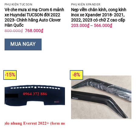
PHỤ KIỆN TUCSON
PHỤ KIỆN XPANDER
Vè che mưa xi mạ Crom 6 mảnh
Nẹp viền chân kính, cong kính
xe Huyndai TUCSON đời 2022
inox xe Xpander 2018- 2021,
2023- Chính hãng Auto Clover
2022, 2023 có chữ Z cao cấp
Hàn Quốc
Khoảng
203.000
₫
–
566.000
₫
giá:
Giá
Giá
800.000
₫
768.000
₫
từ
gốc
hiện
203.000₫
là:
tại
đến
800.000₫.
là:
MUA NGAY
566.000₫
768.000₫.
-15%
-8%