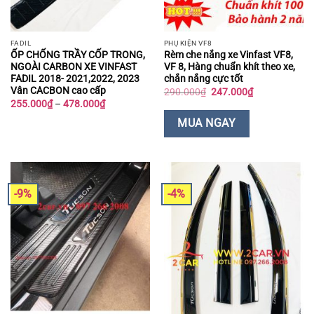
FADIL
PHỤ KIỆN VF8
ỐP CHỐNG TRẦY CỐP TRONG,
Rèm che nắng xe Vinfast VF8,
NGOÀI CARBON XE VINFAST
VF 8, Hàng chuẩn khít theo xe,
FADIL 2018- 2021,2022, 2023
chắn nắng cực tốt
Vân CACBON cao cấp
Giá
Giá
290.000
₫
247.000
₫
gốc
hiện
Khoảng
255.000
₫
–
478.000
₫
là:
tại
giá:
290.000₫.
là:
từ
MUA NGAY
247.000₫.
255.000₫
đến
478.000₫
-9%
-4%