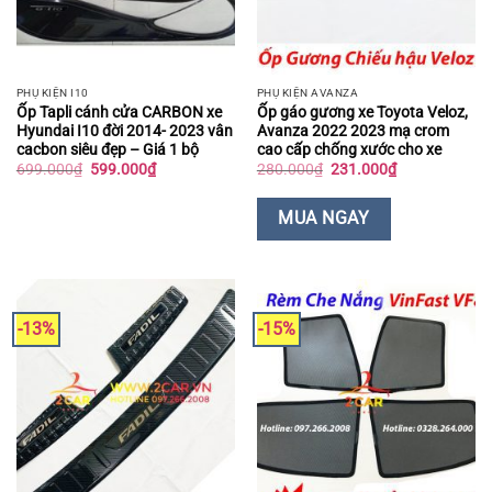
PHỤ KIỆN I10
PHỤ KIỆN AVANZA
Ốp Tapli cánh cửa CARBON xe
Ốp gáo gương xe Toyota Veloz,
Hyundai I10 đời 2014- 2023 vân
Avanza 2022 2023 mạ crom
cacbon siêu đẹp – Giá 1 bộ
cao cấp chống xước cho xe
Giá
Giá
Giá
Giá
699.000
₫
599.000
₫
280.000
₫
231.000
₫
gốc
hiện
gốc
hiện
là:
tại
là:
tại
699.000₫.
là:
280.000₫.
là:
MUA NGAY
599.000₫.
231.000₫.
-13%
-15%