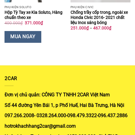
PHỤ KIỆN SOLUTO
PHỤ KIỆN CIVIC
Hộp Tỳ Tay xe Kia Soluto, Hàng
Chống trầy cốp trong, ngoài xe
chuẩn theo xe
Honda Civic 2016- 2021 chất
liệu Inox sáng bóng
Giá
Giá
400.000
₫
371.000
₫
gốc
hiện
Khoảng
251.000
₫
–
467.000
₫
là:
tại
giá:
400.000₫.
là:
từ
MUA NGAY
371.000₫.
251.000₫
đến
467.000₫
2CAR
Đơn vị chủ quản: CÔNG TY TNHH 2CAR Việt Nam
Số 44 đường Yên Bái 1, p Phố Huế, Hai Bà Trưng, Hà Nội
097.266.2008- 0328.264.000-098.479.3322-096.437.2886
hotrokhachhang2car@gmail.com