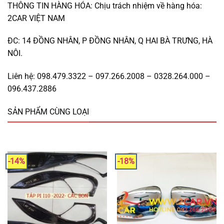
THÔNG TIN HÀNG HÓA: Chịu trách nhiệm về hàng hóa:
2CAR VIỆT NAM
ĐC: 14 ĐỒNG NHÂN, P ĐỒNG NHÂN, Q HAI BÀ TRƯNG, HÀ
NÔI.
Liên hệ: 098.479.3322 – 097.266.2008 – 0328.264.000 –
096.437.2886
SẢN PHẨM CÙNG LOẠI
-14%
-18%