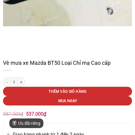
Vè mưa xe Mazda BT50 Loại Chỉ mạ Cao cấp
Vè mưa xe Mazda BT50 Loại Chỉ mạ Cao cấp số lượng
THÊM VÀO GIỎ HÀNG
MUA NGAY
Giá
Giá
587.000
₫
537.000
₫
gốc
hiện
là:
tại
Ưu đãi riêng
587.000₫.
là:
537.000₫.
Giao hàng nhanh từ 1 đến 2 ngày