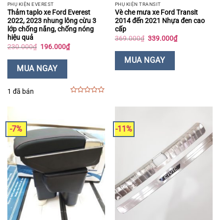
PHỤ KIỆN EVEREST
PHỤ KIỆN TRANSIT
Thảm taplo xe Ford Everest
Vè che mưa xe Ford Transit
2022, 2023 nhung lông cừu 3
2014 đến 2021 Nhựa đen cao
lớp chống nắng, chống nóng
cấp
hiệu quả
Giá
Giá
369.000
₫
339.000
₫
gốc
hiện
Giá
Giá
230.000
₫
196.000
₫
là:
tại
gốc
hiện
369.000₫.
là:
là:
tại
MUA NGAY
339.000₫.
230.000₫.
là:
MUA NGAY
196.000₫.
1 đã bán
0
out
of
5
-7%
-11%