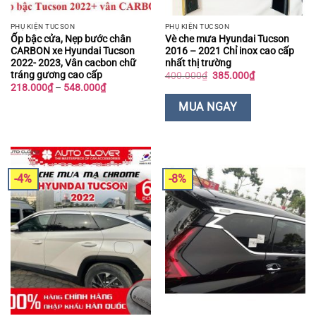
PHỤ KIỆN TUCSON
PHỤ KIỆN TUCSON
Ốp bậc cửa, Nẹp bước chân
Vè che mưa Hyundai Tucson
CARBON xe Hyundai Tucson
2016 – 2021 Chỉ inox cao cấp
2022- 2023, Vân cacbon chữ
nhất thị trường
tráng gương cao cấp
Giá
Giá
400.000
₫
385.000
₫
gốc
hiện
Khoảng
218.000
₫
–
548.000
₫
là:
tại
giá:
400.000₫.
là:
từ
MUA NGAY
385.000₫.
218.000₫
đến
548.000₫
-4%
-8%